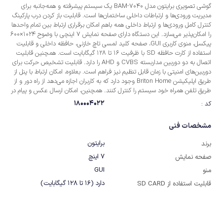
گوشی تصویری برایتون مدل BAM-7040 یک سیستم پیشرفته و همه‌جانبه برای
مدیریت ورودی‌ها و ارتباطات داخلی ساختمان‌ها است. قابلیت باز کردن درب پارکینگ
کنترل کامل ورودی‌ها و ارتباط داخلی همه باهم امکان برقراری ارتباط بین تمام واحدها
را امکان‌پذیر می‌سازد. این دستگاه دارای صفحه نمایش 7 اینچی با وضوح 1024×600
پیکسل، منوی کاربری GUI، صفحه کلید لمسی تاچ خازنی، حافظه داخلی و قابلیت
استفاده از کارت حافظه SD با ظرفیت 16 تا 128 گیگابایت است. همچنین قابلیت
اتصال به دو دوربین مداربسته CVBS و AHD را دارد. قابلیت تشخیص حرکت برای
دوربین‌های امنیتی با زمان قابل تنظیم نیز فراهم است. بعلاوه، امکان ارتباط با پنل از
طریق اپلیکیشن Briton Home وجود دارد که به کاربران اجازه می‌دهد از راه دور و از
طریق تلفن همراه خود سیستم را کنترل کنند. همچنین، امکان ارسال عکس و پیام در
تلگرام و قابلیت اتصال به 4 عدد دوربین IoT وجود دارد.
180004022
کد :
مشخصات فنی
برایتون
برند
7 اینچ
صفحه نمایش
GUI
منو
دارد (16 تا 128 گیگابایت)
قابلیت استفاده از SD CARD