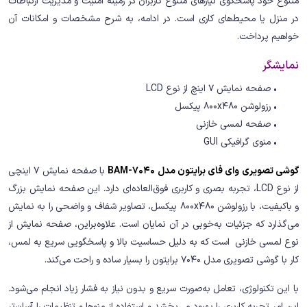
متنوع خود پاسخگوی نیازهای متنوع کاربران در زمینه امنیت و مدیریت ارتباطات
در منزل یا محیط‌های کاری است. در ادامه، به شرح مشخصات و امکانات آن
خواهیم پرداخت.
نمایشگر
• صفحه نمایش 7 اینچ از نوع LCD
• رزولوشن 800x480 پیکسل
• صفحه لمسی خازنی
• منوی گرافیکی GUI
گوشی تصویری وای فای برایتون مدل BAM-7040
با صفحه نمایش 7 اینچی
از نوع LCD، تجربه‌ بصری و کاربری فوق‌العاده‌ای دارد. این صفحه نمایش بزرگ
و باکیفیت، با رزولوشن 800x480 پیکسل، تصاویر شفاف و واضحی را به نمایش
می‌گذارد که جزئیات به‌خوبی در آن نمایان است. علاوه‌براین، صفحه نمایش از
نوع لمسی خازنی است که به دلیل حساسیت بالا و پاسخگویی سریع به لمس،
کار با گوشی تصویری مدل 7040 برایتون را بسیار ساده و راحت می‌کند.
با این تکنولوژی، تعامل به‌صورت سریع و بدون نیاز به فشار زیاد انجام می‌شود.
این امر تجربه کاربری را بهبود می‌بخشد و استفاده از منوها و تنظیمات را آسان‌تر