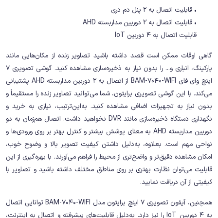
• قابلیت اتصال به 2 پنل دم دری
• قابلیت اتصال به 2 دوربین مداربسته AHD
قابلیت اتصال به 4 دوربین IoT
گاهی اوقات ممکن است قصد داشته باشید تصاویر زنده از مکان‌هایی مانند
پارکینگ، انباری و... را بدون نیاز به ذخیره‌سازی مشاهده کنید. گوشی تصویری 7
اینچ وای فای BAM-7040-WIFI از اتصال به 2 دوربین مداربسته AHD پشتیبانی
می‌کند. با این گوشی تصویری برایتون، شما می‌توانید تصاویر زنده را مستقیماً و
بدون نیاز به تجهیزات اضافی مشاهده کنید. به‌این‌ترتیب، نیازی به خرید و
نگهداری دستگاه ذخیره‌سازی مانند DVR نخواهید داشت. اتصال هم‌زمان به دو
دوربین مداربسته AHD به معنای پوشش بیشتر و کنترل بهتر بر روی ورودی‌ها و
نواحی مهم است. بعلاوه، به‌دلیل داشتن کیفیت تصویر بالا و وضوح خوب،
امکان مشاهده دقیق‌تر و واضح‌تری از محیط را فراهم می‌آورند. با بهره‌گیری از این
قابلیت می‌توان نظارت بهتری بر روی مناطق مختلف داشته باشید و تصاویر با
کیفیتی از آن دریافت نمایید.
همچنین، آیفون تصویری 7 اینچ برایتون مدل BAM-7040-WIFI توانایی اتصال
به 4 دوربین IoT را نیز دارد. به‌دلیل قابلیت‌های پیشرفته و اتصال به اینترنت،