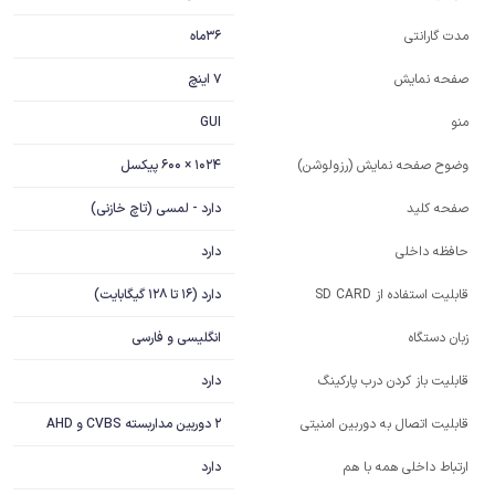
36ماه
مدت گارانتی
7 اینچ
صفحه نمایش
GUI
منو
1024 × 600 پیکسل
وضوح صفحه نمایش (رزولوشن)
دارد - لمسی (تاچ خازنی)
صفحه کلید
دارد
حافظه داخلی
دارد (16 تا 128 گیگابایت)
قابلیت استفاده از SD CARD
انگلیسی و فارسی
زبان دستگاه
دارد
قابلیت باز کردن درب پارکینگ
2 دوربین مداربسته CVBS و AHD
قابلیت اتصال به دوربین امنیتی
دارد
ارتباط داخلی همه با هم