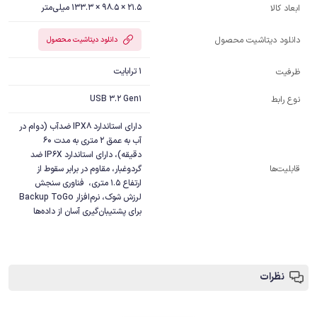
21.5 × 98.5 × 133.3 میلی‌متر
ابعاد کالا
دانلود دیتاشیت محصول
دانلود دیتاشیت محصول
1 ترابایت
ظرفیت
USB 3.2 Gen1
نوع رابط
دارای استاندارد IPX8 ضدآب (دوام در 
آب به عمق 2 متری به مدت 60 
دقیقه)، دارای استاندارد IP6X ضد 
قابلیت‌ها
گردوغبار، مقاوم در برابر سقوط از 
ارتفاع 1.5 متری،  فناوری سنجش 
لرزش شوک، نرم‌افزار Backup ToGo 
برای پشتیبان‌گیری آسان از داده‌ها
نظرات