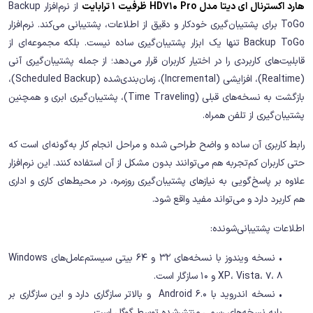
هارد اکسترنال ای دیتا مدل HD710 Pro ظرفیت 1 ترابایت
از نرم‌افزار Backup
ToGo برای پشتیبان‌گیری خودکار و دقیق از اطلاعات، پشتیبانی می‌کند. نرم‌افزار
Backup ToGo تنها یک ابزار پشتیبان‌گیری ساده نیست. بلکه مجموعه‌ای از
قابلیت‌های کاربردی را در اختیار کاربران قرار می‌دهد؛ از جمله پشتیبان‌گیری آنی
(Realtime)، افزایشی (Incremental)، زمان‌بندی‌شده (Scheduled Backup)،
بازگشت به نسخه‌های قبلی (Time Traveling)، پشتیبان‌گیری ابری و همچنین
پشتیبان‌گیری از تلفن همراه.
رابط کاربری آن ساده و واضح طراحی شده و مراحل انجام کار به‌گونه‌ای است که
حتی کاربران کم‌تجربه هم می‌توانند بدون مشکل از آن استفاده کنند. این نرم‌افزار
علاوه بر پاسخ‌گویی به نیازهای پشتیبان‌گیری روزمره، در محیط‌های کاری و اداری
هم کاربرد دارد و می‌تواند مفید واقع شود.
اطلاعات پشتیبانی‌شونده:
• نسخه ویندوز با نسخه‌های 32 و 64 بیتی سیستم‌عامل‌های Windows
XP، Vista، 7، 8 و 10 سازگار است.
• نسخه اندروید با Android 6.0 و بالاتر سازگاری دارد و این سازگاری بر
پایه نسخه‌های رسمی منتشرشده توسط گوگل است.