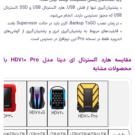
• پشتیبان‌گیری تنها از فلش USB، هارد اکسترنال USB و SSD اکسترنال
USB که مجوز دسترسی دارند، انجام می‌شود.
• در زمان نصب Backup ToGO، کاربر باید در حالت Supervisor باشد.
• قابلیت‌های مربوط به پشتیبان‌گیری ابری و پشتیبان‌گیری از گوشی‌های
اندروید فقط در نسخه Pro این نرم‌افزار در دسترس است.
مقایسه هارد اکسترنال ای دیتا مدل HD710 Pro با
محصولات مشابه
HD770G
HD720
HD330
HD710 Pro
ظرفیت
1TB/2TB/4TB/5TB
1TB/2TB
1TB/2TB
2TB/4TB/5TB