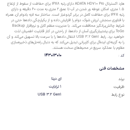
هارد اکسترنال ADATA HD710 Pro دارای رتبه IPX8 برای حفاظت از سقوط از ارتفاع
1.5 متری، امکان غوطه ور شدن در آب تا عمق 2 متری به مدت 60 دقیقه و دارای
رتبه IP6X برای حفاظت کامل در برابر گردوغبار است. ساختار سه لایه بادوام آن، همراه
با فناوری سنجش لرزش شوک، دوام را افزایش داده و از یکپارچگی داده‌ها حتی در
شرایط چالش‌برانگیز محافظت می‌کند. با مدیریت منظم کابل و نرم‌افزار Backup
ToGo برای پشتیبان‌گیری آسان از داده‌ها، از راحتی در کنار قابلیت اطمینان لذت
خواهید برد. رابط USB 3.2 Gen1 انتقال داده‌ها را با سرعت بالا تسهیل می‌کند و آن
را به گزینه‌ای ایده‌آل برای کاربرانی تبدیل می‌کند که به دنبال راه‌حل‌های ذخیره‌سازی
مقاوم با عملکرد سریع در محیط‌های سخت هستند.
143013010
کد :
مشخصات فنی
ای دیتا
برند
1 ترابایت
ظرفیت
USB 3.2 Gen1
نوع رابط