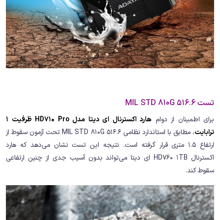
تست MIL STD 810G 516.6
برای اطمینان از دوام
هارد اکسترنال ای دیتا مدل HD710 Pro ظرفیت 1
ترابایت
، مطابق با استاندارد نظامی MIL STD 810G 516.6 تحت آزمون سقوط از
ارتفاع 1.5 متری قرار گرفته است. نتیجه این تست نشان می‌دهد که هارد
اکسترنال HD760 1TB ای دیتا می‌تواند بدون آسیب جدی از چنین ارتفاعی
سقوط کند.