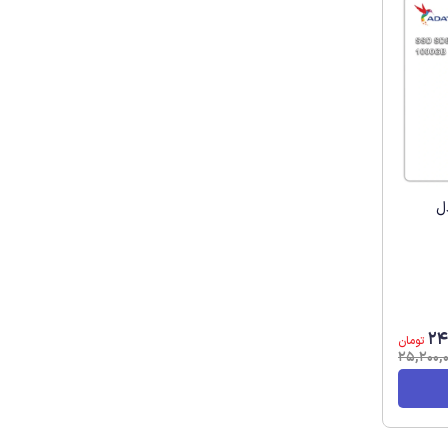
ل
24
تومان
25,200,