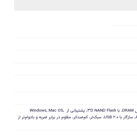
حافظه پنهان SLC هوشمند و بافر کش DRAM، با 3D NAND Flash، پشتیبانی از Windows, Mac OS, 
Android, Xbox one, PS4 consoles، سازگار با USB 2.0، سبک‌تر، کم‌صداتر، مقاوم در برابر ضربه و بادوام‌تر از 