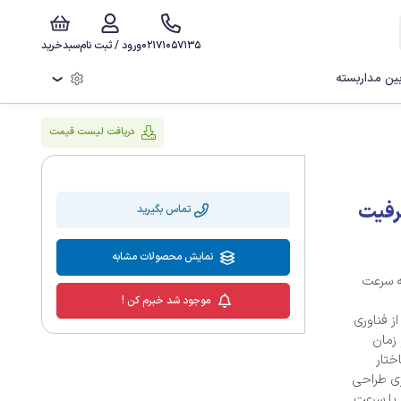
02171057135
ورود / ثبت نام
سبدخرید
ن مداربسته
❯
دریافت لیست قیمت
رنال ای دیتا مدل SD600Q ظرفیت
تماس بگیرید
نمایش محصولات مشابه
ت که سرعت
موجود شد خبرم کن !
ز فناوری
و زمان
مانند ساختار
رژی طراحی
 با سرعت