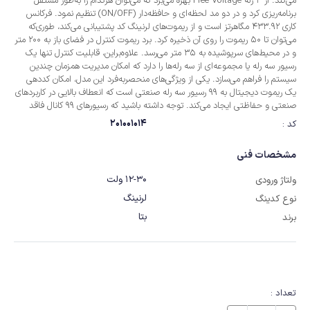
می‌کند. از 3 رله Free Voltage بهره می‌برد که می‌توان هرکدام را به‌طور مستقل
برنامه‌ریزی کرد و در دو مد لحظه‌ای و حافظه‌دار (ON/OFF) تنظیم نمود. فرکانس
کاری 433.92 مگاهرتز است و از ریموت‌های لرنینگ کد پشتیبانی می‌کند، طوری‌که
می‌توان تا 50 ریموت را روی آن ذخیره کرد. برد ریموت کنترل در فضای باز به 200 متر
و در محیط‌های سرپوشیده به 35 متر می‌رسد. علاوه‌براین، قابلیت کنترل تنها یک
رسیور سه رله یا مجموعه‌ای از سه رله‌ها را دارد که امکان مدیریت همزمان چندین
سیستم را فراهم می‌سازد. یکی از ویژگی‌های منحصربه‌فرد این مدل، امکان کددهی
یک ریموت دیجیتال به 99 رسیور سه رله صنعتی است که انعطاف بالایی در کاربردهای
صنعتی و حفاظتی ایجاد می‌کند. توجه داشته باشید که رسیورهای 99 کانال فاقد
ریموت هستند!
201001014
کد :
مشخصات فنی
12-30 ولت
ولتاژ ورودی
لرنینگ
نوع کدینگ
بتا
برند
تعداد :