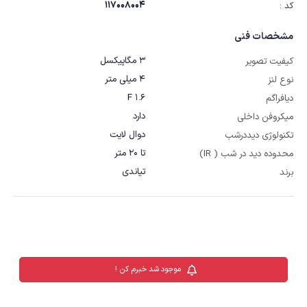
117008004
کد :
مشخصات فنی
3 مگاپیکسل
کیفیت تصویر
4 میلی متر
نوع لنز
F 1.6
دیافراگم
دارد
میکروفن داخلی
دوال لایت
تکنولوژی دیددرشب
تا 20 متر
محدوده دید در شب ( IR)
تیاندی
برند
موجود شد خبرم کن !