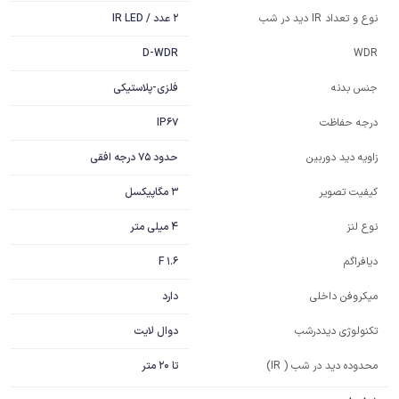
2 عدد / IR LED
نوع و تعداد IR دید در شب
D-WDR
WDR
فلزی-پلاستیکی
جنس بدنه
IP67
درجه حفاظت
حدود 75 درجه افقی
زاویه دید دوربین
3 مگاپیکسل
کیفیت تصویر
4 میلی متر
نوع لنز
F 1.6
دیافراگم
دارد
میکروفن داخلی
دوال لایت
تکنولوژی دیددرشب
محدوده دید در شب ( IR)
تا 20 متر