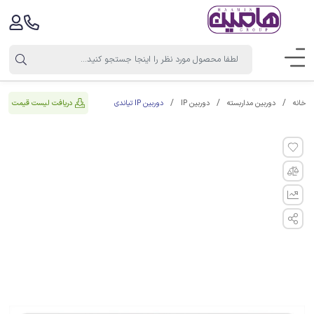
دوربین IP تیاندی
دریافت لیست قیمت
خانه
دوربین مداربسته
دوربین IP