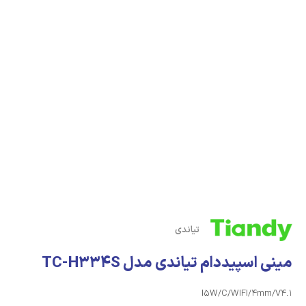
تیاندی
مینی اسپیددام تیاندی مدل TC-H334S
I5W/C/WIFI/4mm/V4.1