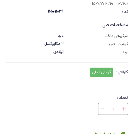
I5/Y/WIFI/4mm/V4.0
115011029
کد :
مشخصات فنی
دارد
میکروفن داخلی
2 مگاپیکسل
کیفیت تصویر
تیاندی
برند
گارانتی :
گارانتی اصلی
تعداد :