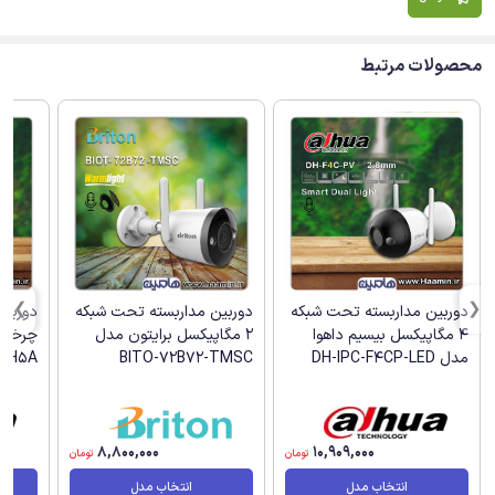
محصولات مرتبط
دوربین مداربسته تحت شبکه
دوربین مداربسته تحت شبکه
دوربین
4 مگاپیکسل بیسیم داهوا
2 مگاپیکسل برایتون مدل
مدل DH-IPC-F4CP-LED
BITO-72B72-TMSC
(H5A)
8,800,000
10,909,000
تومان
تومان
انتخاب مدل
انتخاب مدل