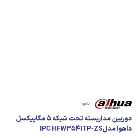
داهوا
دوربین مداربسته تحت شبکه 5 مگاپیکسل
داهوا مدلIPC HFW3541TP-ZS