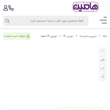
دوربین IP داهوا
دریافت لیست قیمت
خانه
دوربین مداربسته
دوربین IP