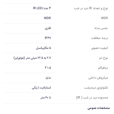
4 عدد/IR LED
نوع و تعداد IR دید در شب
WDR
WDR
فلزی
جنس بدنه
IP67
درجه حفاظت
5 مگاپیکسل
کیفیت تصویر
2.7 به 13.5 میلی متر (موتورایز)
نوع لنز
F 1.5
دیافراگم
ندارد
میکروفن داخلی
استارلایت | رنگی
تکنولوژی دیددرشب
محدوده دید در شب ( IR)
تا 60 متر
مشخصات عمومی