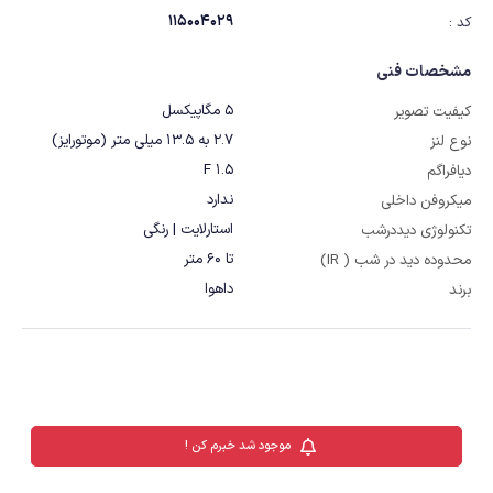
115004029
کد :
مشخصات فنی
5 مگاپیکسل
کیفیت تصویر
2.7 به 13.5 میلی متر (موتورایز)
نوع لنز
F 1.5
دیافراگم
ندارد
میکروفن داخلی
استارلایت | رنگی
تکنولوژی دیددرشب
تا 60 متر
محدوده دید در شب ( IR)
داهوا
برند
موجود شد خبرم کن !