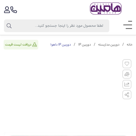
دوربین IP داهوا
دریافت لیست قیمت
خانه
دوربین مداربسته
دوربین IP