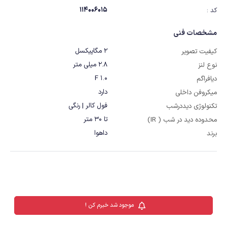
114006015
کد :
مشخصات فنی
2 مگاپیکسل
کیفیت تصویر
2.8 میلی متر
نوع لنز
F 1.0
دیافراگم
دارد
میکروفن داخلی
فول کالر | رنگی
تکنولوژی دیددرشب
تا 30 متر
محدوده دید در شب ( IR)
داهوا
برند
موجود شد خبرم کن !