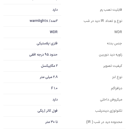
دارد
قابلیت نصب رم
2عدد/ warmlights
نوع و تعداد IR دید در شب
WDR
WDR
فلزی-پلاستیکی
جنس بدنه
حدود 95 درجه افقی
زاویه دید دوربین
2 مگاپیکسل
کیفیت تصویر
2.8 میلی متر
نوع لنز
F 1.0
دیافراگم
دارد
میکروفن داخلی
فول کالر | رنگی
تکنولوژی دیددرشب
محدوده دید در شب ( IR)
تا 30 متر