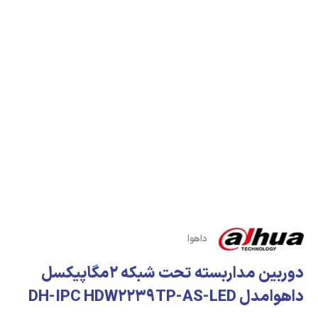
داهوا
دوربین مداربسته تحت شبکه 2مگاپیکسل
داهوامدل DH-IPC HDW2239TP-AS-LED