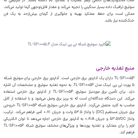
است محدودیت‌های خاصی ازنظر عملیات با عملکرد بالا داشته باشند. در شرایطی که
سوئیچ ترافیک داده بسیار سنگینی را تجربه می‌کند و مقدار قابل‌توجهی گرما تولید می‌کند،
ممکن است برای حفظ عملکرد بهینه و جلوگیری از گرمای بیش‌ازحد به یک فن
خنک‌کننده نیاز باشد.
منبع تغذیه خارجی
TL-SF1005P دارای یک آداپتور برق خارجی است. آداپتور برق خارجی برای سوئیچ شبکه
5 پورت تی پی لینک مدل TL-SF1005P، به نحوه تغذیه سوئیچ و مشخصات آن اشاره
دارد. برای تأمین برق موردنیاز سوئیچ، TL-SF1005P از آداپتور برق خارجی استفاده
می‌کند. این دستگاه جداگانه‌ای است که به پریز برق وصل می‌شود و با استفاده از کابل
مناسب به کلید متصل می‌گردد. آداپتور برق خارجی سوئیچ شبکه TL-SF1005P خروجی
برق جریان مستقیم (DC) با ولتاژ 53.5 ولت و جریان 0.81 آمپر فراهم می‌کند. ترکیب
ولتاژ 53.5VDC و جریان 0.81A به آداپتور برق خارجی اجازه می‌دهد تا توان الکتریکی
لازم را برای عملکرد و تغذیه پورت‌ها و ویژگی‌های مختلف سوئیچ شبکه TL-SF1005P
فراهم کند.