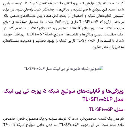
کارآمد است که برای افزایش اتصال و انتقال داده در شبکه‌های کوچک تا متوسط طراحی
شده است. این سوئیچ با فرم فشرده و ویژگی‌های چشمگیر خود، راه‌حلی بدون درز برای
گسترش قابلیت‌های شبکه و اطمینان از ارتباط قابل‌اعتماد بین دستگاه‌های متصل ارائه
می‌دهد. ازآن‌جاکه TL-SF1005P دارای پورت PoE است، لذا استقرار دستگاه‌های دارای
قابلیت PoE مانند دوربین‌های IP، نقاط دسترسی و تلفن‌های VoIP را ساده می‌کند. در
ادامه مطلب به بررسی ویژگی‌ها و قابلیت‌های سوئیچ شبکه TL-SF1005P پرداخته خواهد
شد تا با استفاده از TL-SF1005P کارایی شبکه را بهبود بخشید و مدیریت دستگاه‌های
متصل را ساده‌تر نمایید.
ویژگی‌ها و قابلیت‌های سوئیچ شبکه 5 پورت تی پی لینک
مدل TL-SF1005LP
مدل: TL-SF1005P
نام مدل یک شناسه منحصربه‌فرد است که توسط سازنده به یک محصول خاص اختصاص
داده شده است. در این مورد، "TL-SF1005P" نام مدل خاص سوئیچ شبکه TP-Link