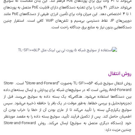
می‌تواند تا 41 وات برق برای پورت‌های PoE فراهم کند. این بدان معناست که سوئیچ
می‌تواند حداکثر 41 وات را برای تغذیه دستگاه‌های دارای قابلیت PoE متصل به پورت‌های
1 تا 4 اختصاص دهد. این میزان وات برای تأمین انرژی طیفی از دستگاه‌های PoE مانند
دوربین‌های IP، نقاط دسترسی بی‌سیم و تلفن‌های VoIP کافی است. استقرار چنین
دستگاه‌هایی بدون نیاز به منابع برق جداگانه راحت است.
روش انتقال
روش انتقال سوئیچ شبکه TL-SF1005P به‌صورت "Store-and-Forward" است. Store-
And-Forward روشی است که در سوئیچ‌های شبکه برای پردازش و ارسال بسته‌های داده
بین دستگاه‌ها استفاده می‌شود. هنگامی‌که یک بسته داده به سوئیچ می‌رسد، قبل از
تجزیه‌وتحلیل و بررسی خطاها، به‌طور موقت در یک بافر یا حافظه ذخیره می‌شود. سپس
سوئیچ یکپارچگی بسته را تأیید می‌کند تا از عاری بودن آن از خطا یا خراب بودن آن
اطمینان حاصل کند. پس از تکمیل فرآیند تأیید، سوئیچ بسته داده را به مقصد موردنظر
خود (دستگاه دیگری متصل به سوئیچ) ارسال می‌کند. روش Store-and-Forward
چندین مزیت دارد: