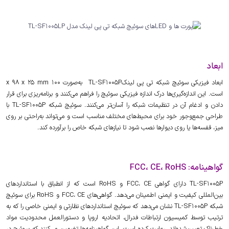
ابعاد
ابعاد فیزیکی سوئیچ شبکه تی پی لینکTL-SF1005P به‌صورت 100 x 98 x 25 mm
است. این اندازه‌گیری‌ها درک اندازه فیزیکی سوئیچ را فراهم می‌کنند و برنامه‌ریزی برای قرار
دادن و ادغام آن در تنظیمات شبکه را آسان‌تر می‌کنند. سوئیچ شبکه TL-SF1005P با
طراحی جمع‌وجور خود برای محیط‌های مختلف مناسب است و می‌تواند به‌راحتی بر روی
میز، قفسه‌ها یا روی دیوارها نصب شود تا نیازهای شبکه خاص را برآورده کند.
گواهینامه: FCC، CE، RoHS
TL-SF1005P دارای گواهی FCC، CE و RoHS است که از انطباق با استانداردهای
بین‌المللی کیفیت و ایمنی اطمینان می‌دهد. گواهی‌های FCC، CE و RoHS برای سوئیچ
شبکه TL-SF1005P نشان می‌دهد که سوئیچ استانداردهای نظارتی و ایمنی خاصی را که به
ترتیب توسط کمیسیون ارتباطات فدرال، اتحادیه اروپا و دستورالعمل محدودیت مواد
خطرناک تعیین‌شده‌اند، رعایت کرده است. این گواهینامه‌ها تضمین می‌کنند که سوئیچ در