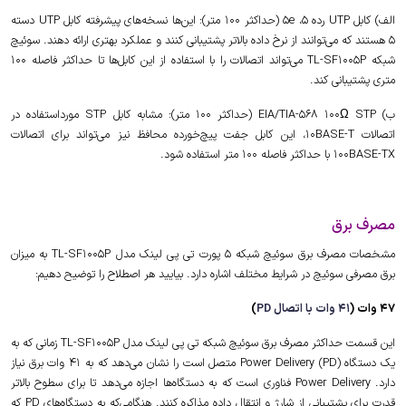
الف) کابل UTP رده 5، 5e (حداکثر 100 متر): این‌ها نسخه‌های پیشرفته کابل UTP دسته
5 هستند که می‌توانند از نرخ داده بالاتر پشتیبانی کنند و عملکرد بهتری ارائه دهند. سوئیچ
شبکه TL-SF1005P می‌تواند اتصالات را با استفاده از این کابل‌ها تا حداکثر فاصله 100
متری پشتیبانی کند.
ب) EIA/TIA-568 100Ω STP (حداکثر 100 متر): مشابه کابل STP مورداستفاده در
اتصالات 10BASE-T، این کابل جفت پیچ‌خورده محافظ نیز می‌تواند برای اتصالات
100BASE-TX با حداکثر فاصله 100 متر استفاده شود.
مصرف برق
مشخصات مصرف برق سوئیچ شبکه 5 پورت تی پی لینک مدل TL-SF1005P به میزان
برق مصرفی سوئیچ در شرایط مختلف اشاره دارد. بیایید هر اصطلاح را توضیح دهیم:
47 وات (
41 وات با اتصال PD
)
این قسمت حداکثر مصرف برق سوئیچ شبکه تی پی لینک مدل TL-SF1005P زمانی که به
یک دستگاه Power Delivery (PD) متصل است را نشان می‌دهد که به 41 وات برق نیاز
دارد. Power Delivery فناوری است که به دستگاه‌ها اجازه می‌دهد تا برای سطوح بالاتر
قدرت برای پشتیبانی از شارژ و انتقال داده مذاکره کنند. هنگامی‌که به دستگاه‌های PD که