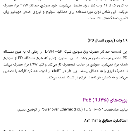
به توان کل تا 41 وات نیاز دارند متصل می‌شوید، خود سوئیچ حداکثر 47W برق مصرف
می‌کند. این شامل توان مورداستفاده برای عملکرد سوئیچ و نیروی اضافی موردنیاز برای
تأمین دستگاه‌های PD است.
1.9 وات (بدون اتصال PD)
این قسمت حداکثر مصرف برق سوئیچ شبکه TL-SF1005P را زمانی که به هیچ دستگاه
PD متصل نیست، نشان می‌دهد. در این سناریو، زمانی که هیچ دستگاه PD از سوئیچ
شبکه برق نمی‌گیرد، سوئیچ در حالت کم‌مصرف کار می‌کند و تنها 1.9W برق مصرف می‌کند
تا مصرف انرژی را به حداقل برساند. این طراحی آگاهانه از قدرت، عملکرد کارآمد را تضمین
می‌کند و به کاهش هزینه‌های انرژی در شبکه کمک می‌کند.
پورت‌های PoE (RJ45)
بیایید مشخصات Power over Ethernet (PoE) TL-SF1005P را توضیح دهیم:
استاندارد: مطابق با 802.3af