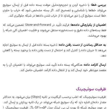
بررسی خطا:
با ذخیره کردن و تجزیه‌وتحلیل موقت بسته داده قبل از ارسال، سوئیچ
می‌تواند خطاها را شناسایی و تصحیح کند. اگر بسته مشخص شود که خراب یا حاوی
خطا است، سوئیچ آن را دور می‌اندازد تا از خراب شدن داده‌ها در شبکه جلوگیری کند.
اطمینان از یکپارچگی داده‌ها:
فرآیند تأیید در Store-and-Forward تضمین می‌کند که
فقط بسته‌های داده دقیق و دست‌نخورده منتقل می‌شوند و قابلیت اطمینان کلی شبکه را
بهبود می‌بخشد.
به حداقل رساندن از دست رفتن داده:
ذخیره بسته داده قبل از ارسال به سوئیچ اجازه
می‌دهد تا جریان داده را کنترل کند و احتمال از دست رفتن داده یا برخورد بسته را کاهش
دهد.
ارسال کارآمد داده:
هنگامی‌که بسته داده تأیید شد، سوئیچ می‌تواند با اطمینان آن را به
مقصد موردنظر خود ارسال کند و از انتقال داده کارآمد اطمینان حاصل کند.
ظرفیت سوئیچینگ
ظرفیت سوئیچینگ، که اغلب برحسب گیگابیت بر ثانیه (Gbps) بیان می‌شود، به حداکثر
مقدار داده‌ای اشاره دارد که یک سوئیچ شبکه می‌تواند در یک ثانیه پردازش و ارسال کند.
در مورد سوئیچ شبکه 5 پورت تی پی لینک مدل TL-SF1005P، ظرفیت سوئیچینگ 1