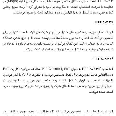
IEEE 802.3 است. قابلیت انتقال داده با سرعت بالاتر 100 مگابیت بر ثانیه (Mbps) در
مقایسه با سرعت استاندارد اترنت 10 مگابیت بر ثانیه را معرفی کرد. اترنت سریع به‌طور
قابل‌توجهی سرعت انتقال داده را افزایش داده و عملکرد شبکه را بهبود می‌بخشد.
IEEE 802.3x:
این استاندارد مربوط به مکانیزم های کنترل جریان در شبکه‌های اترنت است. کنترل جریان
تضمین می‌کند که انتقال داده بین دستگاه‌ها تنظیم‌شده است تا از غرق شدن دستگاه
گیرنده با داده جلوگیری کند. این کمک می‌کند تا از دست دادن بسته‌های داده و ازدحام در
شبکه جلوگیری شود و به انتقال داده‌ها روان‌تر و مطمئن‌تر کمک می‌کند.
IEEE 802.3af:
استاندارد IEEE 802.3af به‌عنوان PoE یا PoE Classic شناخته می‌شود. قابلیت PoE
دستگاه‌هایی مانند دوربین‌های IP، نقاط دسترسی بی‌سیم و تلفن‌های VoIP را قادر می‌سازد
تا برق و داده‌ها را از طریق یک کابل اترنت دریافت کنند. این امر نیاز به آداپتورهای برق
مجزا را از بین می‌برد و نصب دستگاه‌های شبکه را به‌ویژه در مناطقی که پریز برق محدود
است، ساده می‌کند.
این استانداردهای IEEE تضمین می‌کنند که TL-SF1005P به‌طور روان و کارآمد در