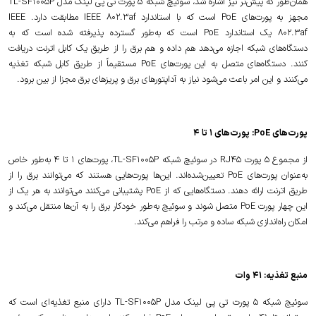
همان‌طور که پیش‌تر نیز اشاره شد، سوئیچ شبکه 5 پورت تی پی لینک مدل TL-SF1005P
مجهز به پورت‌های PoE است که با استاندارد IEEE 802.3af مطابقت دارد. IEEE
802.3af یک استاندارد PoE است که به‌طور گسترده پذیرفته شده است که به
دستگاه‌های شبکه اجازه می‌دهد هم داده و هم برق را از طریق یک کابل اترنت دریافت
کنند. دستگاه‌های متصل به این پورت‌های PoE مستقیماً از طریق کابل شبکه تغذیه
می‌کنند و این امر باعث می‌شود نیاز به آداپتورهای برق و پریزهای برق مجزا از بین برود.
پورت‌های PoE: پورت‌های 1 تا 4
از مجموع 5 پورت RJ45 در سوئیچ شبکه TL-SF1005P، پورت‌های 1 تا 4 به‌طور خاص
به‌عنوان پورت‌های PoE تعیین‌شده‌اند. این‌ها پورت‌هایی هستند که می‌توانند برق را از
طریق اترنت ارائه دهند. دستگاه‌هایی که از PoE پشتیبانی می‌کنند می‌توانند به هر یک از
این چهار پورت PoE متصل شوند و سوئیچ به‌طور خودکار برق را به آن‌ها منتقل می‌کند و
امکان راه‌اندازی شبکه ساده و مرتب را فراهم می‌کند.
منبع تغذیه: 41 وات
سوئیچ شبکه 5 پورت تی پی لینک مدل TL-SF1005P دارای منبع تغذیه‌ای است که