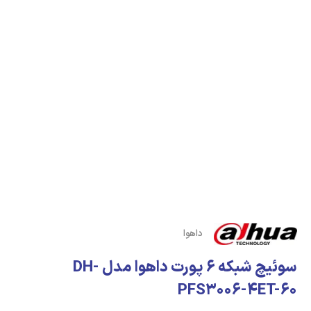
داهوا
سوئیچ شبکه 6 پورت داهوا مدل DH-
PFS3006-4ET-60