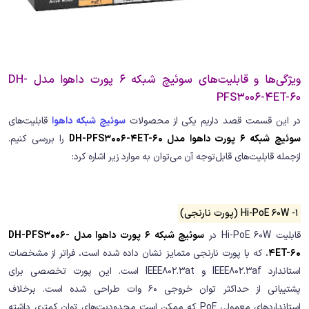
ویژگی‌ها و قابلیت‌های سوئیچ شبکه 6 پورت داهوا مدل DH-
PFS3006-4ET-60
در این قسمت قصد داریم یکی از محصولات
سوئیچ شبکه داهوا
قابلیت‌های
سوئیچ شبکه 6 پورت داهوا مدل DH-PFS3006-4ET-60
را بررسی کنیم.
ازجمله قابلیت‌های قابل‌توجه آن می‌توان به موارد زیر اشاره کرد:
1- Hi-PoE 60W (پورت نارنجی)
قابلیت Hi-PoE 60W در
سوئیچ شبکه 6 پورت داهوا مدل DH-PFS3006-
4ET-60
، که با پورت نارنجی متمایز نشان داده شده است، فراتر از مشخصات
استاندارد IEEE802.3af و IEEE802.3at است. این پورت تخصصی برای
پشتیبانی از حداکثر توان خروجی 60 وات طراحی شده است. برخلاف
استانداردهای معمولی PoE که ممکن است محدودیت‌های توان کمتری داشته