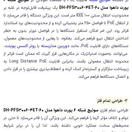
در دستگاه
سوئیچ شبکه
قابلیت PoE با مسافت طولانی در
سوئیچ شبکه 6
پورت داهوا مدل DH-PFS3006-4ET-60
یک پیشرفت قابل‌توجه در غلبه بر
محدودیت انتقال سنتی IEEE 100 متر است. این ویژگی دستگاه را قادر می‌سازد تا
از انتقال PoE تا فواصل 250 متر پشتیبانی کرده و از محدودیت‌های برد استاندارد
فراتر رود. این امر امکان استقرار دستگاه‌ها را در فواصل دورتر بدون به خطر
انداختن انتقال نیرو فراهم می‌کند. بعلاوه، با رهایی از محدودیت‌های معمول،
دستگاه‌های دارای قابلیت PoE، مانند
دوربین‌ مداربسته
یا
روتر اکسس پوینت
،
می‌توانند به‌صورت استراتژیک در مکان‌هایی قرار گیرند که ممکن است فراتر از
محدوده انتقال معمولی باشند. بنابراین قابلیت Long Distance PoE به
زیرساخت سازگارتر و گسترده‌تر کمک کرده و انعطاف‌پذیری بیشتری را در قرار دادن
و اتصال دستگاه‌ها فراهم می‌کند.
2- طراحی تمام فلز
طراحی تمام فلزی
سوئیچ شبکه 6 پورت داهوا مدل DH-PFS3006-4ET-60
دوام و اتلاف مؤثر گرما را فراهم می‌کند. این ویژگی آن را قادر می‌سازد تا حتی در
محیط‌های سخت عملکرد خوبی داشته باشد. لذا آن را در برابر شرایط