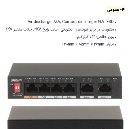
4- عمومی
• Air discharge: 8kV, Contact discharge: 6kV :ESD
• مقاومت در برابر شوک‌های الکتریکی: حالت رایج 2KV، حالت متغیر 1KV
• وزن خالص: 0.3 کیلوگرم
• ابعاد: 130mm × 85mm × 26mm