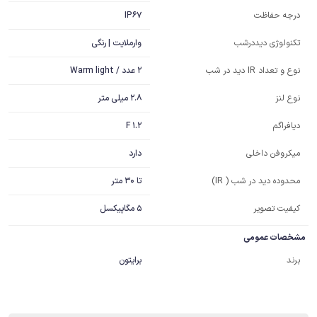
IP67
درجه حفاظت
وارملایت | رنگی
تکنولوژی دیددرشب
2 عدد / Warm light
نوع و تعداد IR دید در شب
2.8 میلی متر
نوع لنز
F 1.2
دیافراگم
دارد
میکروفن داخلی
تا 30 متر
محدوده دید در شب ( IR)
کیفیت تصویر
5 مگاپیکسل
مشخصات عمومی
برند
برایتون