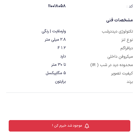
110018058
کد :
مشخصات فنی
وارملایت | رنگی
تکنولوژی دیددرشب
2.8 میلی متر
نوع لنز
F 1.2
دیافراگم
دارد
میکروفن داخلی
تا 30 متر
محدوده دید در شب ( IR)
5 مگاپیکسل
کیفیت تصویر
برایتون
برند
موجود شد خبرم کن !