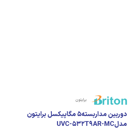
برایتون
دوربین مداربسته5 مگاپیکسل برایتون
مدلUVC-532T9AR-MC