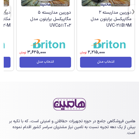
دوربین مداربسته 2
دوربین مداربسته 5
مگاپیکسل برایتون مدل
مگاپیکسل برایتون مدل
AR2-M
UVC511T02
UVC-211B19M
3,625,000
2,215,000
تومان
تومان
انتخاب مدل
انتخاب مدل
هامین فروشگاهی جامع در حوزه تجهیزات حفاظتی و امنیتی است، که با تکیه بر
بیش از یک ‏دهه تجربه نسبت به تامین نیاز مشتریان سراسر کشور اقدام نموده
است.