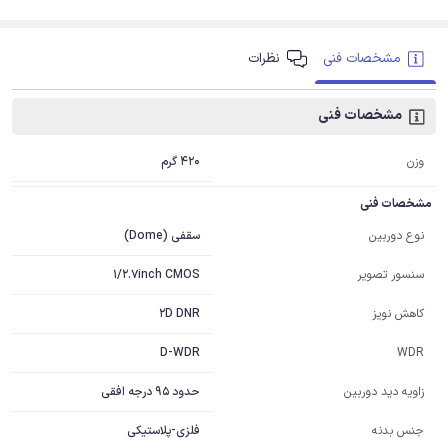
مشخصات فنی
نظرات
مشخصات فنی
420 گرم
وزن
مشخصات فنی
سقفی (Dome)
نوع دوربین
1/2.7inch CMOS
سنسور تصویر
2D DNR
کاهش نویز
D-WDR
WDR
حدود 95 درجه افقی
زاویه دید دوربین
فلزی-پلاستیکی
جنس بدنه