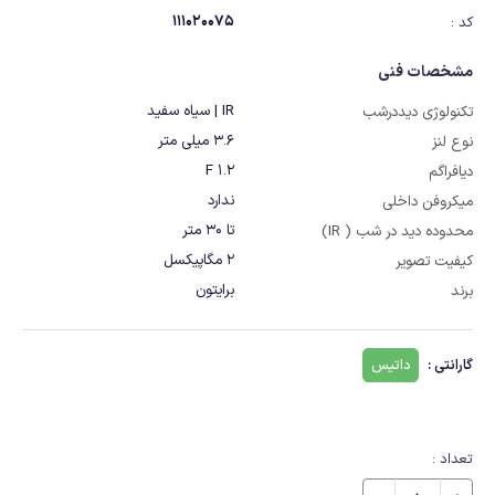
111020075
کد :
مشخصات فنی
IR | سیاه سفید
تکنولوژی دیددرشب
3.6 میلی متر
نوع لنز
F 1.2
دیافراگم
ندارد
میکروفن داخلی
تا 30 متر
محدوده دید در شب ( IR)
2 مگاپیکسل
کیفیت تصویر
برایتون
برند
گارانتی :
داتیس
تعداد :