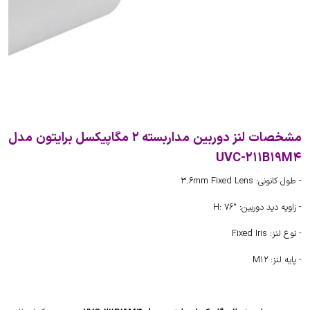
مشخصات لنز دوربین مداربسته 2 مگاپیکسل برایتون مدل
UVC-211B19M4
- طول کانونی: 3.6mm Fixed Lens
- زاویه دید دوربین: H: 76°
- نوع لنز: Fixed Iris
- پایه لنز: M12