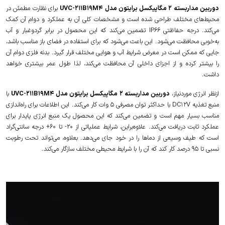
دوربین مداربسته 2 مگاپیکسل برایتون مدل UVC-211B19M4
برای نظارت مطمئن در
محیط‌های مختلف طراحی شده است و مشخصات کلی آن به عملکرد و دوام آن کمک
می‌کند. درجه حفاظتی IP66 تضمین می‌کند که این محصول در برابر گردوغبار و آب
به‌خوبی محافظت می‌شود. این باعث می‌شود که برای استفاده در فضای باز مناسب باشد،
جایی که ممکن است در معرض شرایط آب و هوایی مختلف قرار گیرد. بدنه فلزی دوام آن
را بیشتر کرده و از اجزای داخلی آن محافظت می‌کند، لذا طول عمر بیشتری خواهد
داشت.
ازنظر انرژی موردنیاز،
دوربین مداربسته 2 مگاپیکسل برایتون مدل UVC-211B19M4
با
منبع تغذیه DC12V با حداکثر توان مصرفی 5 وات کار می‌کند. این اطلاعات برای راه‌اندازی
مناسب بسیار مهم است و تضمین می‌کند که این محصول یک منبع انرژی پایدار برای
عملکرد ثابت دریافت می‌کند. علاوه‌براین، شرایط عملیاتی از 20- تا 60+ درجه سانتی‌گراد
است که طیف وسیعی از دماها را در خود جای می‌دهد. بعلاوه، می‌تواند تحت رطوبت
نسبی تا 95 درصد کار کند که آن را با شرایط محیطی مختلف سازگار می‌کند.