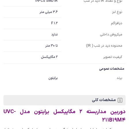
18PCS SMD IR
نوع و تعداد IR دید در شب
3.6 میلی متر
نوع لنز
F 1.2
دیافراگم
ندارد
میکروفن داخلی
تا 30 متر
محدوده دید در شب ( IR)
کیفیت تصویر
2 مگاپیکسل
مشخصات عمومی
برند
برایتون
مشخصات کلی
دوربین مداربسته 2 مگاپیکسل برایتون مدل UVC-
211B19M4