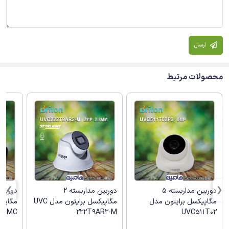
ارسال
محصولات مرتبط
دوربین مداربسته 5
دوربین مداربسته 2
مگاپیکسل برایتون مدل
مگاپیکسل برایتون مدل UVC
مگاپیک
M-MC
222T9AR2-M
UVC511T02