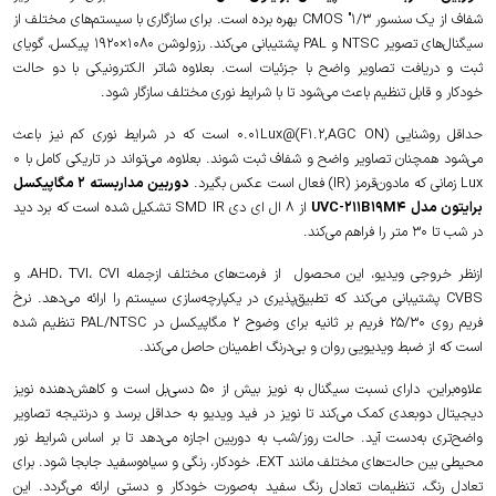
شفاف از یک سنسور 1/3" CMOS بهره برده است. برای سازگاری با سیستم‌های مختلف از
سیگنال‌های تصویر NTSC و PAL پشتیبانی می‌کند. رزولوشن 1080×1920 پیکسل، گویای
ثبت و دریافت تصاویر واضح با جزئیات است. بعلاوه شاتر الکترونیکی با دو حالت
خودکار و قابل تنظیم باعث می‌شود تا با شرایط نوری مختلف سازگار شود.
حداقل روشنایی 0.01Lux@(F1.2,AGC ON) است که در شرایط نوری کم نیز باعث
می‌شود همچنان تصاویر واضح و شفاف ثبت شوند. بعلاوه، می‌تواند در تاریکی کامل با 0
Lux زمانی که مادون‌قرمز (IR) فعال است عکس بگیرد.
دوربین مداربسته 2 مگاپیکسل
برایتون مدل UVC-211B19M4
از 8 ال ای دی SMD IR تشکیل شده است که برد دید
در شب تا 30 متر را فراهم می‌کند.
ازنظر خروجی ویدیو، این محصول از فرمت‌های مختلف ازجمله AHD، TVI، CVI، و
CVBS پشتیبانی می‌کند که تطبیق‌پذیری در یکپارچه‌سازی سیستم را ارائه می‌دهد. نرخ
فریم روی 25/30 فریم بر ثانیه برای وضوح 2 مگاپیکسل در PAL/NTSC تنظیم شده
است که از ضبط ویدیویی روان و بی‌درنگ اطمینان حاصل می‌کند.
علاوه‌براین، دارای نسبت سیگنال به نویز بیش از 50 دسی‌بل است و کاهش‌دهنده نویز
دیجیتال دوبعدی کمک می‌کند تا نویز در فید ویدیو به حداقل برسد و درنتیجه تصاویر
واضح‌تری به‌دست ‌آید. حالت روز/شب به دوربین اجازه می‌دهد تا بر اساس شرایط نور
محیطی بین حالت‌های مختلف مانند EXT، خودکار، رنگی و سیاه‌وسفید جابجا شود. برای
تعادل رنگ، تنظیمات تعادل رنگ سفید به‌صورت خودکار و دستی ارائه می‌گردد. این