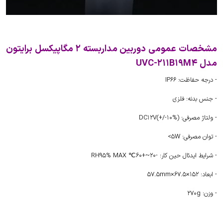
مشخصات عمومی دوربین مداربسته 2 مگاپیکسل برایتون
مدل UVC-211B19M4
- درجه حفاظت: IP66
- جنس بدنه: فلزی
- ولتاژ مصرفی: DC12V(+/-10%)
- توان مصرفی: 5W>
- شرایط ایدئال حین کار: -20~+60℃ RH95% MAX
- ابعاد: 57.5mm×67.5×152
- وزن: 270g