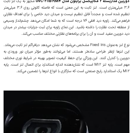
دوربین مداربسته 2 مگاپیکسل برایتون مدل UVC-211B19M4
مجهز به یک لنز ثابت
3.6 میلی‌متری است. لنز ثابت به این معنی است که فاصله کانونی روی 3.6 میلی‌متر
تنظیم شده است و مجدداً قابل تنظیم نیست و میدان دید خاصی را برای اهداف نظارتی
فراهم می‌کند. زاویه دید افقی 76 درجه است که به شما امکان می‌دهد چشم‌انداز وسیعی
از منطقه تحت نظارت را داشته باشید. این نمای زاویه برای ثبت جزئیات بیشتر در میدان
دید دوربین مفید است و آن را برای برنامه‌های نظارتی مختلف مناسب می‌کند.
نوع لنز به‌عنوان Fixed Iris مشخص می‌شود که نشان می‌دهد دیافراگم لنز ثابت می‌ماند.
این لنزها ازنظر طراحی ساده‌تر هستند، اما می‌توانند به‌طور مؤثر میزان نور ورودی به
دوربین را کنترل کنند. این ویژگی برای حفظ کیفیت تصویر بهینه در شرایط نوری مختلف
مهم است. پایه لنز M12 است که نشان‌دهنده اندازه استاندارد برای اتصال لنز است. پایه
M12 یک استاندارد رایج صنعتی است که سازگاری با انواع لنزها را تضمین می‌کند.