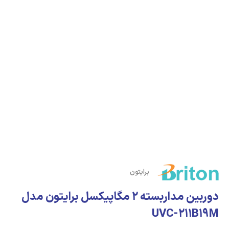
برایتون
دوربین مداربسته 2 مگاپیکسل برایتون مدل
UVC-211B19M