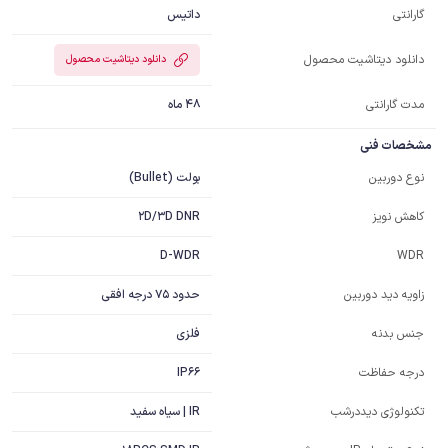
داتیس
گارانتی
دانلود دیتاشیت محصول
دانلود دیتاشیت محصول
مدت گارانتی
48 ماه
مشخصات فنی
بولت (Bullet)
نوع دوربین
2D/3D DNR
کاهش نویز
D-WDR
WDR
حدود 75 درجه افقی
زاویه دید دوربین
فلزی
جنس بدنه
IP66
درجه حفاظت
IR | سیاه سفید
تکنولوژی دیددرشب