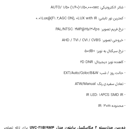
- شاتر الکترونیکی: AUTO/ 1/50 (1/60)-1/50,000sec
- کمترین نور تابشی: 0.01Lux@(F1.2,AGC ON), 0LUX with IR
- نرخ فریم تصویر: PAL/NTSC: 2MP@25/30fps
- خروجی تصویر: AHD / TVI / CVI / CVBS
- نرخ سیگنال به نویز: >50dB
- کاهنده نویز دیجیتال: 2D DNR
- حالت روز / شب: EXT/Auto/Color/B&W
- تعادل سفیدی رنگ: ATW/Manual
- IR LED: 18PCS SMD IR
- محدوده IR: 30m
دوربین مداربسته 2 مگاپیکسل برایتون مدل UVC-211B19M4
برای ارائه تصاویر