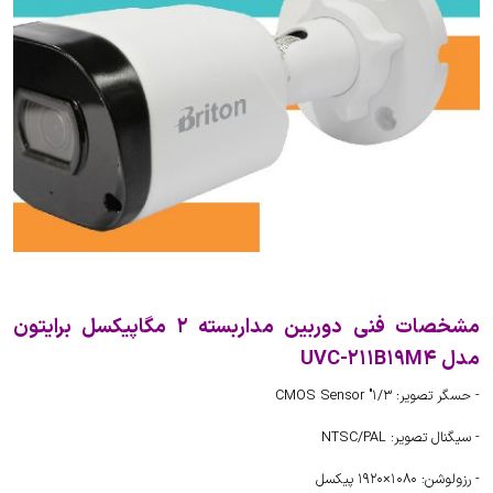
مشخصات فنی دوربین مداربسته 2 مگاپیکسل برایتون
مدل UVC-211B19M4
- حسگر تصویر: 1/3" CMOS Sensor
- سیگنال تصویر: NTSC/PAL
- رزولوشن: 1080×1920 پیکسل