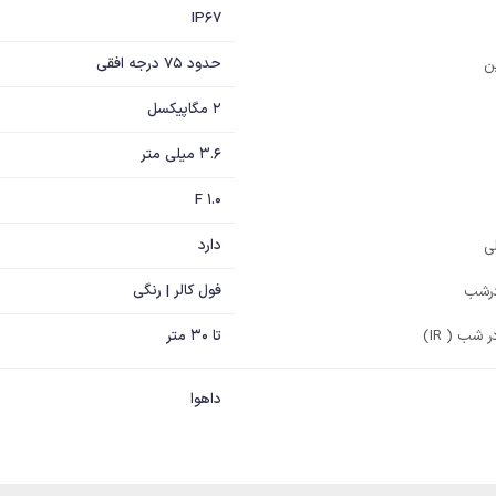
IP67
حدود 75 درجه افقی
ین
2 مگاپیکسل
3.6 میلی متر
F 1.0
دارد
ی
فول کالر | رنگی
درشب
شب ( IR)
تا 30 متر
داهوا