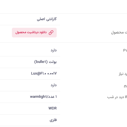
گارانتی اصلی
یت محصول
دانلود دیتاشیت محصول
دارد
بولت (bullet)
0.0017 Lux@F1.0
 نیاز
دارد
م
1 عدد/warmlight
WDR
فلزی