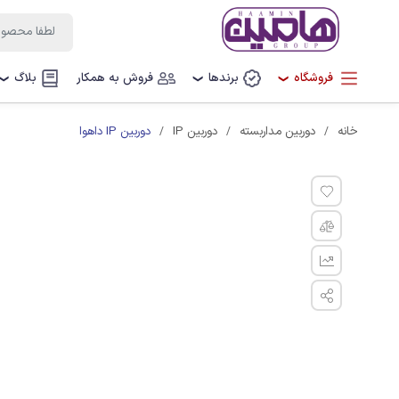
فروشگاه
برندها
فروش به همکار
بلاگ
❯
❯
❯
دوربین IP داهوا
خانه
دوربین مداربسته
دوربین IP