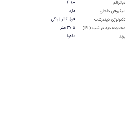
F 1.0
دیافراگم
دارد
میکروفن داخلی
فول کالر | رنگی
تکنولوژی دیددرشب
تا 30 متر
محدوده دید در شب ( IR)
داهوا
برند