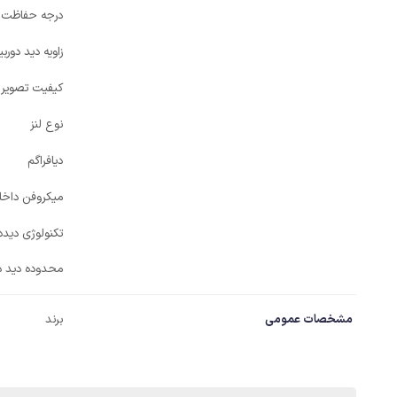
درجه حفاظت
زاویه دید دورب
کیفیت تصویر
نوع لنز
دیافراگم
میکروفن داخل
تکنولوژی دید
محدوده دید در 
مشخصات عمومی
برند