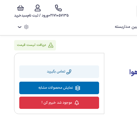
02171057135
ورود / ثبت نام
سبدخرید
ن مداربسته
❯
دریافت لیست قیمت
 داهوا
تماس بگیرید
نمایش محصولات مشابه
موجود شد خبرم کن !