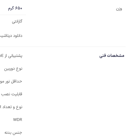
650 گرم
وزن
گارانتی
دانلود دیتاش
مشخصات فنی
پشتیبانی از PoE
نوع دوربین
حداقل نور مورد
قابلیت نصب ر
نوع و تعداد IR دید در شب
WDR
جنس بدنه