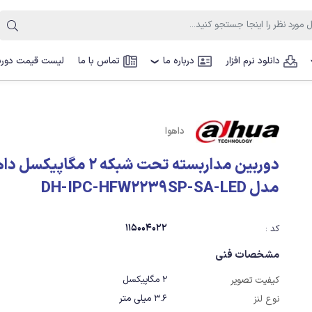
دانلود نرم افزار
درباره ما
تماس با ما
لیست قیمت دوربی
❯
داهوا
دوربین مداربسته تحت شبکه 2 مگاپیکسل
مدل DH-IPC-HFW2239SP-SA-LED
115004022
کد :
مشخصات فنی
2 مگاپیکسل
کیفیت تصویر
3.6 میلی متر
نوع لنز