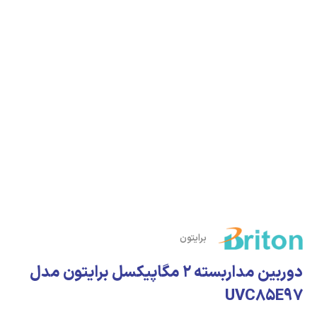
برایتون
دوربین مداربسته 2 مگاپیکسل برایتون مدل
UVC85E97