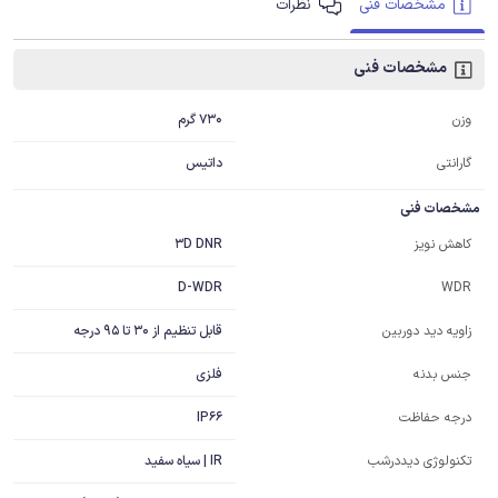
مشخصات فنی
نظرات
مشخصات فنی
730 گرم
وزن
گارانتی
داتیس
مشخصات فنی
3D DNR
کاهش نویز
D-WDR
WDR
قابل تنظیم از 30 تا 95 درجه
زاویه دید دوربین
فلزی
جنس بدنه
IP66
درجه حفاظت
IR | سیاه سفید
تکنولوژی دیددرشب