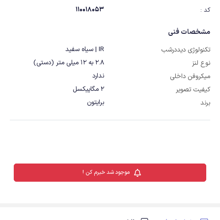
110018053
کد :
مشخصات فنی
IR | سیاه سفید
تکنولوژی دیددرشب
2.8 به 12 میلی متر (دستی)
نوع لنز
ندارد
میکروفن داخلی
2 مگاپیکسل
کیفیت تصویر
برایتون
برند
موجود شد خبرم کن !