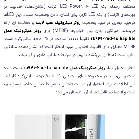
مختلف ازجمله یک LED Power، 4 LED اترنت (نشان‌دهنده فعالیت در
پورت‌های اترنت) و یک LED کاربر، برای نشان دادن وضعیت است،. این LEDها
بازخورد بصری در مورد وضعیت
روتر میکروتیک هپ لایت
و فعالیت آن ارائه
می‌دهند. میانگین زمان بین خرابی‌ها (MTBF) برای
روتر میکروتیک مدل
rb941-2nd-tc hap lite
تقریباً 100000 ساعت در 25 درجه سانتی‌گراد است.
MTBF معیاری برای قابلیت اطمینان مورد انتظار است که نشان‌دهنده میانگین
زمانی است که طول می‌کشد تا روتر در شرایط عملیاتی عادی از کار بیفتد.
ازنظر تحمل دما،
روتر میکروتیک مدل rb941-2nd-tc hap lite
تست شده
است و می‌تواند در محدوده دمای محیطی 20- تا 70 درجه سانتی‌گراد کار کند.
این اطلاعات برای استقرار آن در محیط‌هایی با شرایط دمایی خاص بسیار مهم
است و از عملکرد قابل‌اعتماد آن اطمینان می‌دهد.