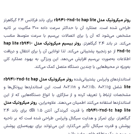
روتر میکروتیک مدل rb941-2nd-tc hap lite
برای باند فرکانس 2.4 گیگاهرتز
طراحی شده است. عملکرد آن با حداکثر سرعت داده 300 مگابیت بر ثانیه
مشخص می‌شود که آن را برای اتصالات بی‌سیم با سرعت متوسط مناسب
می‌کند. در باند 2.4 گیگاهرتز،
روتر بیسیم میکروتیک مدل hap lite rb941-
2nd-tc
از دو زنجیره پشتیبانی می‌کند. لذا توانایی آن را برای انتقال و دریافت
اطلاعات به‌صورت بی‌سیم افزایش می‌دهد. این ویژگی به بهبود عملکرد کلی
به‌ویژه در محیط‌هایی با چندین دستگاه متصل کمک می‌کند.
استانداردهای وایرلس پشتیبانی‌شده
روتر میکروتیک مدل rb941-2nd-tc hap
lite
شامل 802.11b، 802.11g و 802.11n است. این استانداردها پروتکل‌ها و
مشخصات ارتباط را تعریف کرده و از سازگاری با انواع دستگاه‌هایی که از این
استانداردها استفاده می‌کنند اطمینان می‌دهند. علاوه‌براین،
روتر میکروتیک مدل
rb941-2nd-tc hap lite
با قدرت گیرندگی آنتن 1.5 dBi برای باند 2.4
گیگاهرتز، برای تمرکز و هدایت سیگنال وایرلس طراحی شده است که بر ناحیه
پوشش و قدرت سیگنال تأثیر می‌گذارد. این می‌تواند برای بهینه‌سازی پوشش
بی‌سیم در یک منطقه خاص مفید باشد.