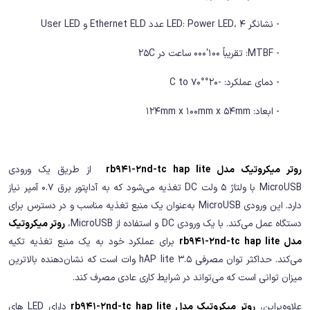
- نشانگر LED: Power LED، 4 عدد Ethernet ELD و User LED
- MTBF: تقریباً 100'000 ساعت در 25C
- دمای عملکرد: -20°C to 70°
- ابعاد: 124mm x 100mm x 54mm
روتر میکروتیک مدل rb941-2nd-tc hap lite
از طریق یک ورودی
MicroUSB با ولتاژ 5 ولت DC تغذیه می‌شود که به آداپتور برق 0.7 آمپر نیاز
دارد. این ورودی MicroUSB به‌عنوان یک منبع تغذیه مناسب و در دسترس برای
دستگاه عمل می‌کند. با یک ورودی DC و استفاده از MicroUSB،
روتر میکروتیک
مدل rb941-2nd-tc hap lite
برای عملکرد خود به یک منبع تغذیه تکیه
می‌کند. حداکثر توان مصرفی hAP lite 3.5 وات است که نشان‌دهنده بالاترین
میزان توانی است که می‌تواند در شرایط کاری عادی مصرف کند.
علاوه‌براین،
روتر میکروتیک مدل rb941-2nd-tc hap lite
دارای LED های