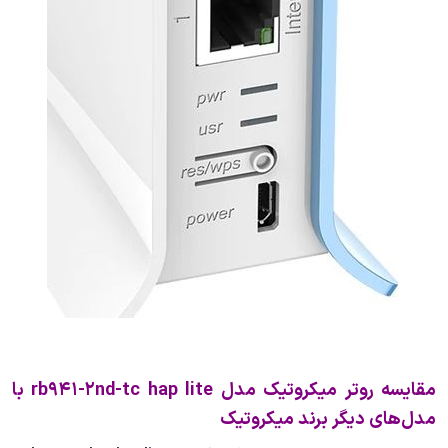
مقایسه روتر میکروتیک مدل rb941-2nd-tc hap lite با
مدل‌های دیگر برند میکروتیک