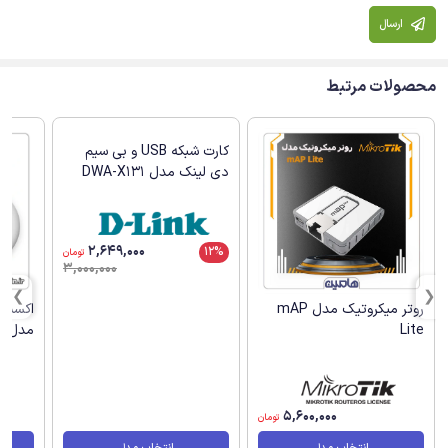
ارسال
محصولات مرتبط
روتر میکروتیک مدل mAP
کارت شبکه USB و بی سیم
اکسس 
Lite
دی لینک مدل DWA-X131
مدل cAP Lite
5,600,000
2,649,000
12%
تومان
تومان
3,000,000