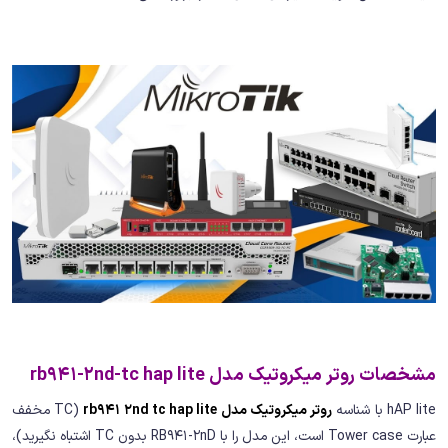
مشخصات روتر میکروتیک مدل rb941-2nd-tc hap lite
hAP lite با شناسه
روتر میکروتیک مدل rb941 2nd tc hap lite
(TC مخفف
عبارت Tower case است، این مدل را با RB941-2nD بدون TC اشتباه نگیرید)،