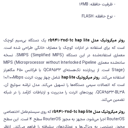
- ظرفیت حافظه: 16MB
- نوع حافظه: FLASH
روتر میکروتیک مدل rb941-2nd-tc hap lite
یک دستگاه بی‌سیم کوچک
است که برای استفاده در ادارات کوچک یا مصارف خانگی طراحی شده است.
معماری استفاده‌شده در این دستگاه SMIPS (Simplified MIPS)، نسخه
ساده‌شده معماری MIPS (Microprocessor without Interlocked Pipeline
Stage) است. از پردازنده تک‌هسته‌ای QCA9533 با فرکانس 650 مگاهرتز
استفاده می‌کند.
روتر میکروتیک hap lite
شامل چهار پورت اترنت 10/100Mbps
است که اتصالات سیمی دستگاه‌ها را تسهیل می‌کند. مدل تراشه سوئیچ آن،
QCA9533-BL3A، پورت‌های اترنت را مدیریت و ارتباطات کارآمد را در شبکه
تضمین می‌کند.
روتر میکروتیک مدل rb941-2nd-tc hap lite
که روی سیستم‌عامل اختصاصی
RouterOS اجرا می‌شود، مجهز به مجوز RouterOS سطح 4 است. این سطح
مجوز، دسترسی به ویژگی‌ها و عملکردهای پیشرفته را فراهم می‌کند.. ازنظر