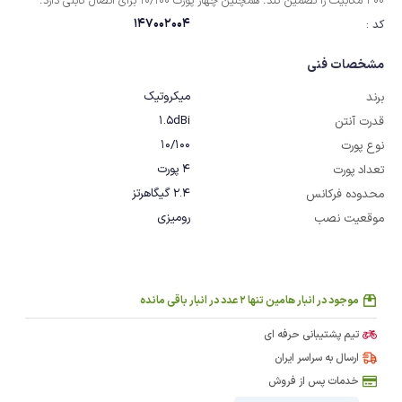
300 مگابیت را تضمین کند. همچنین چهار ‏پورت‎ ‎‏10/100 برای اتصال کابلی دارد.
147002004
کد :
مشخصات فنی
میکروتیک
برند
1.5dBi
قدرت آنتن
10/100
نوع پورت
4 پورت
تعداد پورت
2.4 گیگاهرتز
محدوده فرکانس
رومیزی
موقعیت نصب
موجود در انبار هامین تنها 2 عدد در انبار باقی مانده
تیم پشتیبانی حرفه ای
ارسال به سراسر ایران
خدمات پس از فروش