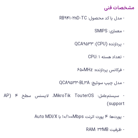
مشخصات فنی
- مدل یا کد محصول: RB941-2nD-TC
- معماری: SMIPS
- پردازنده (CPU): QCA9533
- تعداد هسته CPU: 1
- فرکانس پردازنده: 650MHz
- مدل چیپ سوئیچ: QCA9533-BL3A
- سیستم‌عامل: MikroTik TouterOS، لایسنس سطح 4 (AP
support)
- پورت‌ها: 4 پورت اترنت 10/100Mbps با Auto MDI/X
- ظرفیت RAM: 32MB