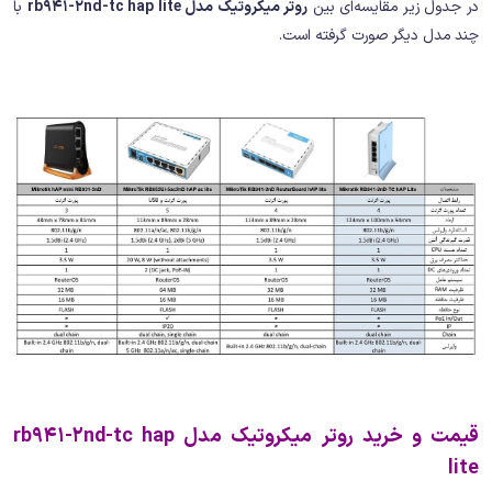
در جدول زیر مقایسه‌ای بین
روتر میکروتیک مدل rb941-2nd-tc hap lite
با
چند مدل دیگر صورت گرفته است.
قیمت و خرید روتر میکروتیک مدل rb941-2nd-tc hap
lite