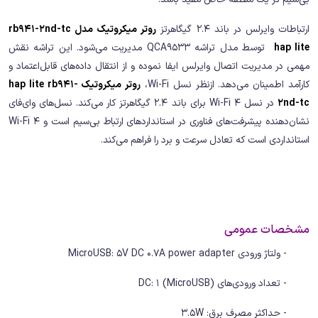
ارتباطات وایرلس در باند 2.4 گیگاهرتز
روتر میکروتیک مدل rb941-2nd-tc
hap lite
توسط مدل تراشه QCA9533 مدیریت می‌شود. این تراشه نقش
مهمی در مدیریت اتصال وایرلس ایفا نموده و از انتقال داده‌های قابل‌اعتماد و
کارآمد اطمینان می‌دهد. ازنظر نسل Wi-Fi،
روتر میکروتیک hap lite rb941-
2nd-tc
در نسل Wi-Fi 4 برای باند 2.4 گیگاهرتز کار می‌کند. نسل‌های وای‌فای
نشان‌دهنده پیشرفت‌های فناوری در استانداردهای ارتباط بی‌سیم است و Wi-Fi 4
استانداردی است که تعادل سرعت و برد را فراهم می‌کند.
مشخصات عمومی
- ولتاژ ورودی MicroUSB: 5V DC 0.7A power adapter
- تعداد ورودی‌های DC: 1 (MicroUSB)
- حداکثر مصرف برق: 3.5W