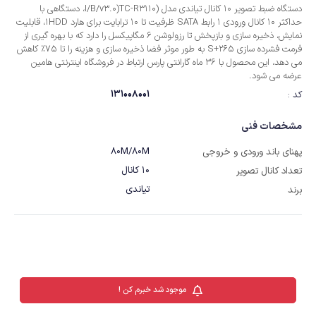
دستگاه ضبط تصویر 10 کانال تیاندی مدل (I/B/v3.0)TC-R3110، دستگاهی با
حداکثر 10 کانال ورودی 1 رابط SATA ظرفیت تا 10 ترابایت برای هارد 1HDD، قابلیت
نمایش، ذخیره سازی و بازپخش تا رزولوشن 6 مگاپیکسل را دارد که با بهره گیری از
فرمت فشرده سازی S+265 به طور موثر فضا ذخیره سازی و هزینه را تا 75٪ کاهش
می دهد، این محصول با 36 ماه گارانتی پارس ارتباط در فروشگاه اینترنتی هامین
عرضه می شود.
131008001
کد :
مشخصات فنی
80M/80M
پهنای باند ورودی و خروجی
10 کانال
تعداد کانال تصویر
تیاندی
برند
موجود شد خبرم کن !