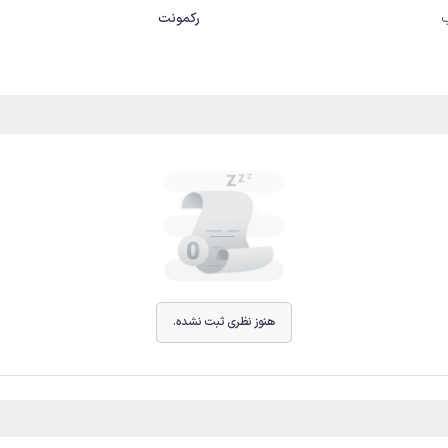
رکمونت
هنوز نظری ثبت نشده.