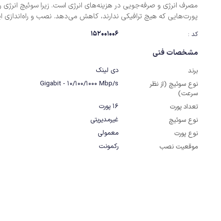
مصرف انرژی و صرفه‌جویی در هزینه‌های انرژی است. زیرا سوئیچ انرژی را
پورت‌هایی که هیچ ترافیکی ندارند، کاهش می‌دهد. نصب و راه‌اندازی ا
دستگاه بسیار ساده است و به‌راحتی می‌توان آن را به شبکه متصل کرده 
152001006
کد :
نمود.
مشخصات فنی
دی لینک
برند
Gigabit - 10/100/1000 Mbp/s
نوع سوئیچ (از نظر
سرعت)
16 پورت
تعداد پورت
غیرمدیریتی
نوع سوئیچ
معمولی
نوع پورت
رکمونت
موقعیت نصب