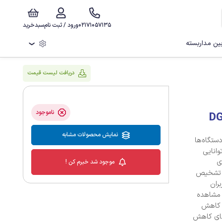
02171057135
ورود / ثبت نام
سبدخرید
ن مداربسته
❯
دریافت لیست قیمت
ناموجود
نمایش محصولات مشابه
امکان اتصال دستگاه‌ها
 بالا را فراهم می‌کند. با ظرفیت سوئیچینگ 32Gbps، توانایی
ی
موجود شد خبرم کن !
ی لینک مدل DGS-1016C، قابلیت تشخیص
کاربران
 مشاهده
ت کاهش
عنای کاهش