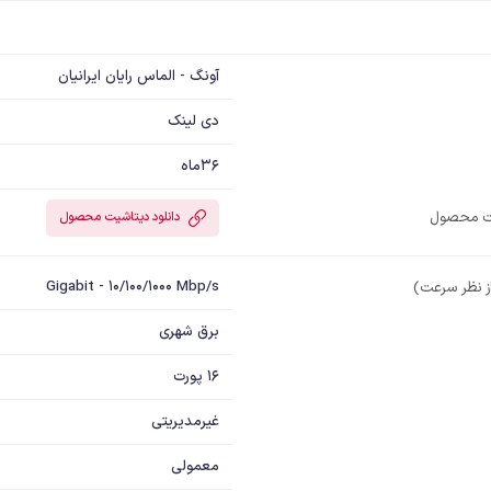
آونگ - الماس رایان ایرانیان
دی لینک
36ماه
یت محصول
دانلود دیتاشیت محصول
Gigabit - 10/100/1000 Mbp/s
ز نظر سرعت)
برق شهری
16 پورت
غیرمدیریتی
معمولی