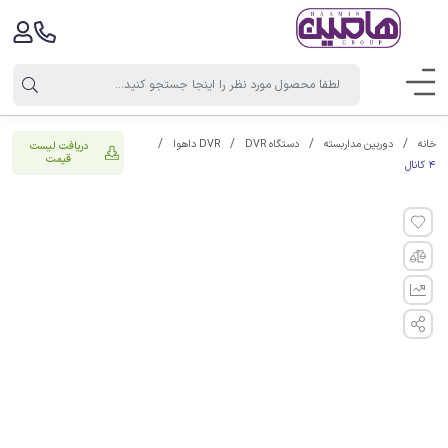
خانه
دوربین مداربسته
دستگاه DVR
DVR داهوا
دریافت لیست
قیمت
4 کانال