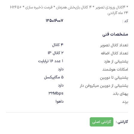
* 4کانال ورودی تصویر * 4 کانال بازپخش همزمان * فرمت ذخیره سازی H265+ *
24 ماه گارانتی
125016007
کد :
مشخصات فنی
4 کانال
تعداد کانال تصویر
2 کانال IP
تعداد کانال اضافه
1 عدد 16 ترابایت
پشتیبانی از هارد
دارد
امکانات هوشمند
5 مگاپیکسل
پشتیبانی تا دوربین
دارد
پشتیبانی از دوربین میکروفن دار
32Mbps
پهنای باند
داهوا
برند
گارانتی :
گارانتی اصلی