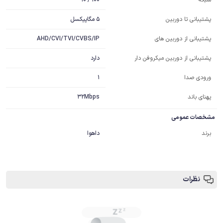
شبکه
5 مگاپیکسل
پشتیبانی تا دوربین
AHD/CVI/TVI/CVBS/IP
پشتیبانی از دوربین های
دارد
پشتیبانی از دوربین میکروفن دار
1
ورودی صدا
پهنای باند
32Mbps
مشخصات عمومی
برند
داهوا
نظرات