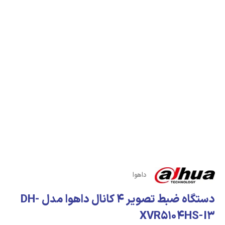
داهوا
دستگاه ضبط تصویر 4 کانال داهوا مدل DH-
XVR5104HS-I3