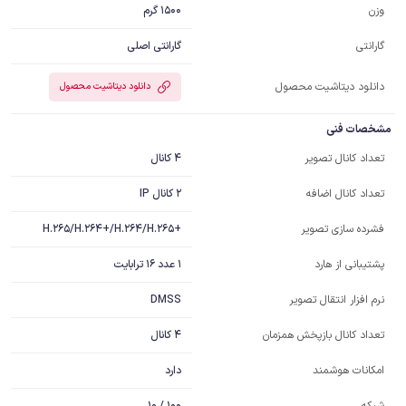
1500 گرم
وزن
گارانتی اصلی
گارانتی
دانلود دیتاشیت محصول
دانلود دیتاشیت محصول
مشخصات فنی
4 کانال
تعداد کانال تصویر
2 کانال IP
تعداد کانال اضافه
+H.265/H.264+/H.264/H.265
فشرده سازی تصویر
1 عدد 16 ترابایت
پشتیبانی از هارد
DMSS
نرم افزار انتقال تصویر
4 کانال
تعداد کانال بازپخش همزمان
دارد
امکانات هوشمند
100 / 10