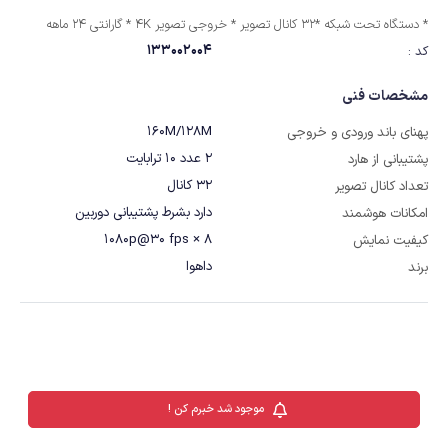
* دستگاه تحت شبکه *32 کانال تصویر * خروجی تصویر 4K * گارانتی 24 ماهه
133002004
کد :
مشخصات فنی
160M/128M
پهنای باند ورودی و خروجی
2 عدد 10 ترابایت
پشتیبانی از هارد
32 کانال
تعداد کانال تصویر
دارد بشرط پشتیبانی دوربین
امکانات هوشمند
8 × 1080p@30 fps
کیفیت نمایش
داهوا
برند
موجود شد خبرم کن !