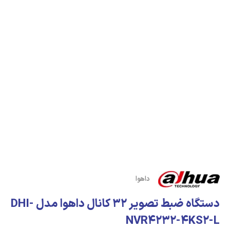
داهوا
دستگاه ضبط تصویر 32 کانال داهوا مدل DHI-
NVR4232-4KS2-L