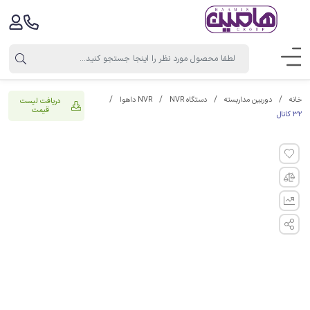
خانه
دوربین مداربسته
دستگاه NVR
NVR داهوا
دریافت لیست
قیمت
32 کانال