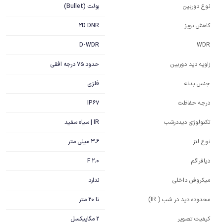
بولت (Bullet)
نوع دوربین
2D DNR
کاهش نویز
D-WDR
WDR
حدود 75 درجه افقی
زاویه دید دوربین
فلزی
جنس بدنه
IP67
درجه حفاظت
IR | سیاه سفید
تکنولوژی دیددرشب
3.6 میلی متر
نوع لنز
F 2.0
دیافراگم
ندارد
میکروفن داخلی
تا 20 متر
محدوده دید در شب ( IR)
کیفیت تصویر
2 مگاپیکسل