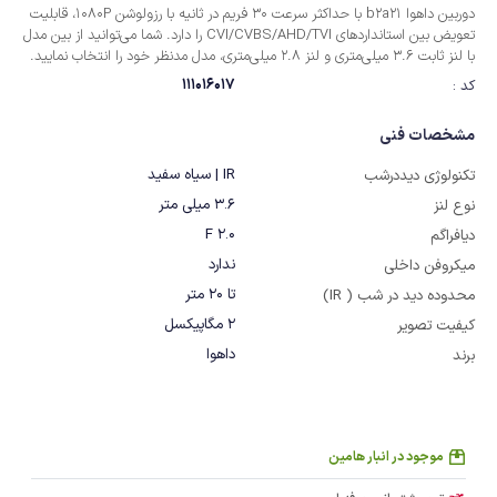
دوربین داهوا b2a21 با حداکثر سرعت 30 فریم در ثانیه با رزولوشن 1080P، قابلیت
تعویض بین استانداردهای CVI/CVBS/AHD/TVI را دارد. شما می‌توانید از بین مدل
با لنز ثابت 3.6 میلی‌متری و لنز 2.8 میلی‌متری، مدل مدنظر خود را انتخاب نمایید.
111016017
کد :
مشخصات فنی
IR | سیاه سفید
تکنولوژی دیددرشب
3.6 میلی متر
نوع لنز
F 2.0
دیافراگم
ندارد
میکروفن داخلی
تا 20 متر
محدوده دید در شب ( IR)
2 مگاپیکسل
کیفیت تصویر
داهوا
برند
موجود در انبار هامین