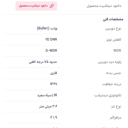
دانلود دیتاشیت محصول
دانلود دیتاشیت محصول
مشخصات فنی
بولت (Bullet)
نوع دوربین
2D DNR
کاهش نویز
D-WDR
WDR
حدود 75 درجه افقی
زاویه دید دوربین
فلزی
جنس بدنه
IP67
درجه حفاظت
IR | سیاه سفید
تکنولوژی دیددرشب
3.6 میلی متر
نوع لنز
F 1.9
دیافراگم