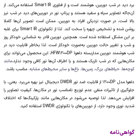
برد دید در شب دوربین، هوشمند است و از فناوری Smart IR استفاده می‌کند. از
آن‌جاکه تصاویر سیاه و سفید هستند و پرتاپ نور در دوربین‌های دید در شب نیز
بالا است، در صورت نزدیکی افراد به دوربین، ممکن است تصویر آن‌ها کاملا
روشن شده و تشخیص چهره را سخت کند. لذا از تکنولوژی Smart IR برای غلبه
بر این مشکل استفاده شده است. همچنین دوربین قادر به شناسایی خودکار روز
و شب و تغییر حالت دوربین به‌صورت خودکار است. لذا بخاطر قابلیت دید در
شب هوشمند دوربین مداربسته داهوا HFW1200DP، این محصول می‌تواند برای
مکان‌هایی که در شب تاریک هستند و یا اطراف آن‌ها نور کافی وجود ندارد،
مانند
کوچه‌ها، حیاط‌های بزرگ، زمین‌ها، باغ‌ها و سایر محیط‌های مشابه،
مناسب باشد.
داهوا مدل 1200DP از قابلیت ضد نور DWDR دیجیتال نیز بهره می‌برد. یعنی، با
جلوگیری از تاثیرات منفی عدم توزیع نامناسب نور در مکان‌ها، کیفیت تصاویر را
افزایش می‌دهد. لذا توصیه می‌شود در مکان‌هایی مانند پارکینگ‌ها که اختلاف
شدید نوری وجود دارد، از دوربین‌های با تکنولوژی DWDR استفاده کنید.
گواهی‌نامه