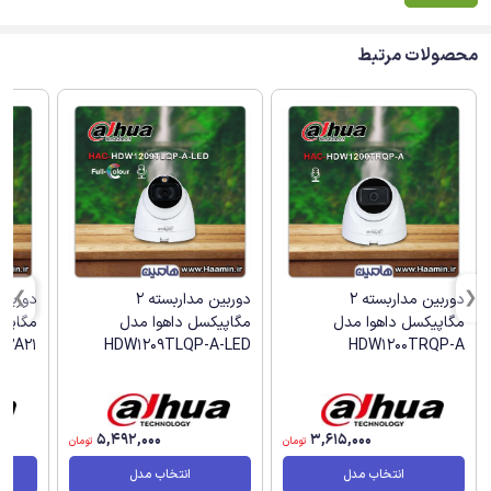
محصولات مرتبط
دوربین مداربسته 2
دوربین مداربسته 2
مگاپیکسل داهوا مدل
مگاپیکسل داهوا مدل
B2A21
HDW1209TLQP-A-LED
HDW1200TRQP-A
5,492,000
3,615,000
تومان
تومان
انتخاب مدل
انتخاب مدل