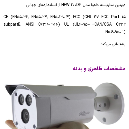
دوربین مداربسته داهوا مدل HFW1200DP از استانداردهای جهانی
CE (EN55032, EN55024, EN50130-4) FCC (CFR 47 FCC Part 15
subpartB, ANSI C63.4-2014) UL (UL60950-1+CAN/CSA C22.2
No.60950-1)
پشتیبانی می‌کند.
مشخصات ظاهری و بدنه