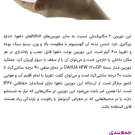
این دوربین 2 مگاپیکسلی نسبت به سایر دوربین‌های hdcviهای داهوا، اندازه
بزرگتری دارد. جنس بدنه آن آلومینیوم با مقاومت بالا و وزن بسیار سبک بوده
و تقریبا 600 گرم است. این دوربین بولت داهوا قابل نصب و راه‌اندازی در هر
مکان داخلی یا خارجی است و می‌توان آن را از سقف با دیوار آویزان کرد. عملکرد
دوربین مدار بسته DAHUA HFW 1200DP در دمای منفی 40 درجه سانتی‌گراد تا
مثبت 60 درجه سانتی‌گراد است و می‌توان گفت تقریبا با تمام اقلیم آب و هوایی
کشور سازگار است. از آن‌جاکه این دوربین داهوا دارای استاندارد حفاظتی IP67
است، لذا همین امر باعث می‌شود این دوربین در مکان‌هایی که نیاز به شستشو
دارند یا در محیط‌هایی که در معرض گردوغبار یا رطوبت و بارندگی زیاد هستند
قابل استفاده باشد.
جمع‌بندی