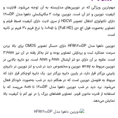
مهم‌ترین ویژگی که در دوربین‌های مداربسته به آن توجه می‌شود، قابلیت و
کیفیت دوربین و لنز آن است. دوربین بولت 2 مگاپیکسلی داهوا مدل 1200DP
دارای تکنولوژی انتقال تصویر HDCVI از سری لایت دارای کیفیت ضبط فیلم و
تصاویر به‌صورت فول اچ دی (Full HD) یا 1080p با نرخ فریم 30 فریم بر ثانیه
است.
دوربین داهوا مدل HFW1200DP دارای حسگر تصویر CMOS برای بالا بردن
سرعت عملکرد ثبت و پردازش تصاویر بوده و لنز به‌کار رفته در آن نیز 3.6mm
است. علاوه بر آن دارای دو لنز آپشنال 6mm و 8mm است. دو دایره بالایی در
دوربین مربوط به array دوربین و مخصوص دید در شب و لنز دوربین در دایره‌ی
پایینیِ بزرگتر قرار دارد
.
در پایین دایره بزرگتر نیز، یک دایره کوچکتر قرار دارد که
مربوط به فتوسل دوربین است که در هنگام دید در شب به‌صورت خودکار فعال
می‌شود. برد دید در شب دوربین داهوا مدل 1200DP تا 80m می‌رسد که با
استفاده از قدرت مادون قرمز، تصاویر فضاهای بزرگ را در نور کم با کیفیت بالا
نمایش می‌دهد.