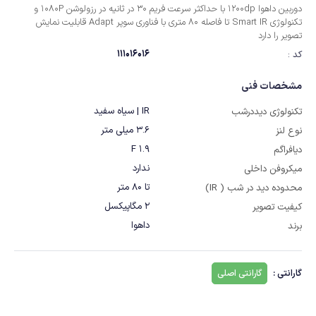
دوربین داهوا 1200dp با حداکثر سرعت فریم 30 در ثانیه در رزولوشن 1080P و
تکنولوژی Smart IR تا فاصله 80 متری با فناوری سوپر Adapt قابلیت نمایش
تصویر را دارد
111016016
کد :
مشخصات فنی
IR | سیاه سفید
تکنولوژی دیددرشب
3.6 میلی متر
نوع لنز
F 1.9
دیافراگم
ندارد
میکروفن داخلی
تا 80 متر
محدوده دید در شب ( IR)
2 مگاپیکسل
کیفیت تصویر
داهوا
برند
گارانتی :
گارانتی اصلی