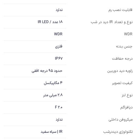
ندارد
قابلیت نصب رم
18 عدد / IR LED
نوع و تعداد IR دید در شب
WDR
WDR
فلزی
جنس بدنه
IP67
درجه حفاظت
حدود 95 درجه افقی
زاویه دید دوربین
4 مگاپیکسل
کیفیت تصویر
2.8 میلی متر
نوع لنز
F 2.0
دیافراگم
ندارد
میکروفن داخلی
IR | سیاه سفید
تکنولوژی دیددرشب