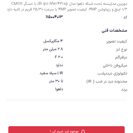
دوربین مداربسته تحت شبکه داهوا مدل dh ipc hfw1431sp با حسگر CMOS
1/3 اینچ و رزولوشن 4MP، کیفیت تصویر 4MP با سرعت 25/30 فریم در ثانیه دارد
115004013
کد :
مشخصات فنی
4 مگاپیکسل
کیفیت تصویر
2.8 میلی متر
نوع لنز
F 2.0
دیافراگم
ندارد
میکروفن داخلی
IR | سیاه سفید
تکنولوژی دیددرشب
تا 30 متر
محدوده دید در شب ( IR)
داهوا
برند
موجود شد خبرم کن !