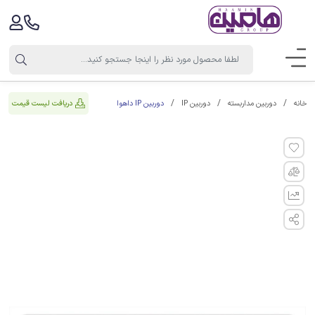
دوربین IP داهوا
دریافت لیست قیمت
خانه
دوربین مداربسته
دوربین IP