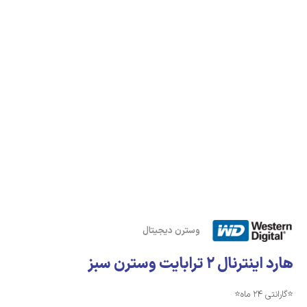
وسترن دیجیتال
هارد اینترنال 2 ترابایت وسترن سبز
⭐️گارانتی 24 ماه⭐️