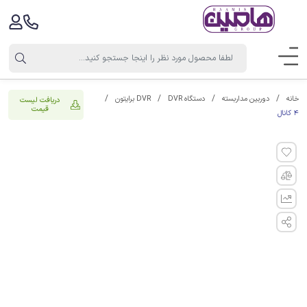
خانه
دوربین مداربسته
دستگاه DVR
DVR برایتون
دریافت لیست
قیمت
4 کانال