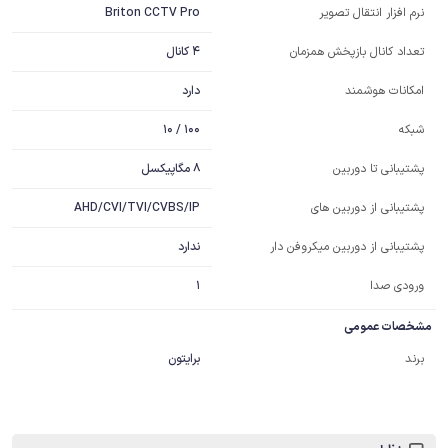
Briton CCTV Pro
نرم افزار انتقال تصویر
4 کانال
تعداد کانال بازپخش همزمان
دارد
امکانات هوشمند
100 / 10
شبکه
8 مگاپیکسل
پشتیبانی تا دوربین
AHD/CVI/TVI/CVBS/IP
پشتیبانی از دوربین های
ندارد
پشتیبانی از دوربین میکروفن دار
ورودی صدا
1
مشخصات عمومی
برند
برایتون