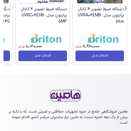
دستگاه ضبط تصویر 4 کانال
دستگاه ضبط تصویر 4 کانال
برایتون مدل UVRA04EMB-
برایتون مدل UVRC04EHB-
-D14G
5MP
plus
10,710,000
8,970,000
تومان
تومان
انتخاب مدل
انتخاب مدل
هامین فروشگاهی جامع در حوزه تجهیزات حفاظتی و امنیتی است، که با تکیه بر
بیش از یک ‏دهه تجربه نسبت به تامین نیاز مشتریان سراسر کشور اقدام نموده
است.