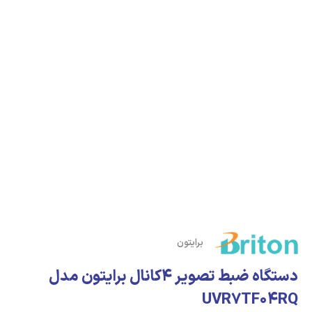
برایتون
دستگاه ضبط تصویر 4کانال برایتون مدل
UVR7TF04RQ