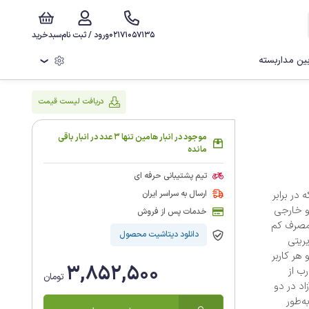
02171057135
ورود / ثبت نام
سبدخرید
ن مداربسته
❯
دریافت لیست قیمت
موجود در انبار هامین تنها 3 عدد در انبار باقی
مانده
تیم پشتیبانی حرفه ای
ارسال به سراسر ایران
وچک با درجه حفاظت IP66 است که در برابر
 و خارجی
خدمات پس از فروش
طراحی شده که به مصرف کم
دانلود دیتاشیت محصول
ریتی
ر گرفته شده و هر کاربر
3,852,500
ب از
تومان
اد در دو
 به‌طور