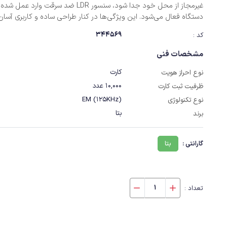
غیرمجاز از محل خود جدا شود، سنسور LDR ضد سرقت وارد ع
دستگاه فعال می‌شود. این ویژگی‌ها در کنار طراحی ساده و کاربری آسان
بالایی از عملکرد می‌دهد.
344569
کد :
مشخصات فنی
کارت
نوع احراز هویت
10,000 عدد
ظرفیت ثبت کارت
EM (125KHz)
نوع تکنولوژی
بتا
برند
گارانتی :
بتا
تعداد :