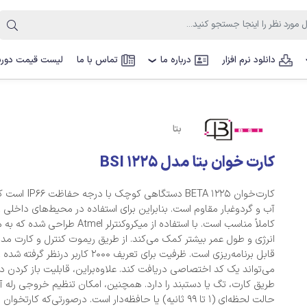
دانلود نرم افزار
درباره ما
تماس با ما
لیست قیمت دوربی
❯
بتا
کارت خوان بتا مدل BSI 1225
کارت‌خوان BETA 1225 دستگاهی ک
آب و گردوغبار مقاوم است. بنابراین برای استفاده در محیط‌های داخلی
کاملاً مناسب است. با استفاده از میکروکنترلر Atmel 
انرژی و طول عمر بیشتر کمک می‌کند. از طریق ریموت کنترل و کارت مدی
قابل برنامه‌ریزی است. ظرفیت برای تعریف 2000 کاربر درنظ
می‌تواند یک کد اختصاصی دریافت کند. علاوه‌براین، قابلیت باز کردن در
طریق کارت، تگ یا دستبند را دارد. همچنین، امکان تنظیم خروجی رله آز
حالت لحظه‌ای (1 تا 99 ثانیه) یا حافظه‌دار است. درصورتی‌که کارتخوان