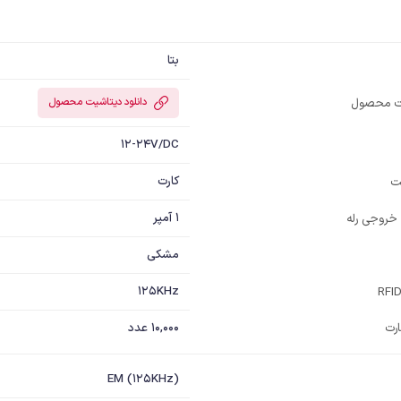
بتا
یت محصول
دانلود دیتاشیت محصول
12-24V/DC
کارت
ت
1 آمپر
 خروجی رله
مشکی
125KHz
رت
10,000 عدد
EM (125KHz)