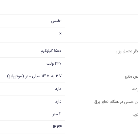
اطلس
x
1500 کیلوگرم
 نظر تحمل وزن
220 ولت
2.7 به 13.5 میلی متر (موتورایز)
 مانع
دارد
عته
دارد
 دستی در هنگام قطع برق
11 متر
رب
IP44