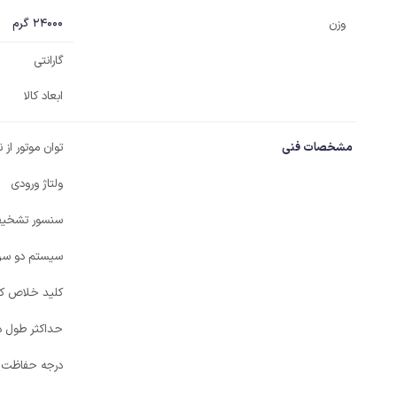
24000 گرم
وزن
گارانتی
ابعاد کالا
مشخصات فنی
توان موتور از
ولتاژ ورودی
سنسور تشخیص
سیستم دو سر
کلید خلاص کن
حداکثر طول د
درجه حفاظت