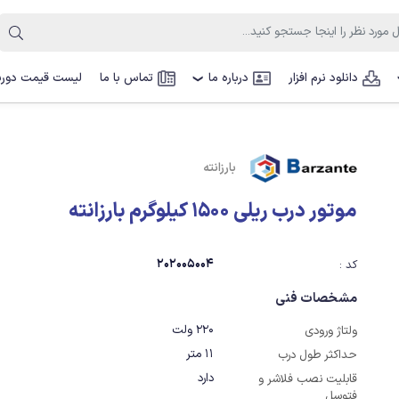
دانلود نرم افزار
درباره ما
تماس با ما
لیست قیمت دوربی
❯
بارزانته
موتور درب ریلی 1500 کیلوگرم بارزانته
202005004
کد :
مشخصات فنی
220 ولت
ولتاژ ورودی
11 متر
حداکثر طول درب
دارد
قابلیت نصب فلاشر و
فتوسل