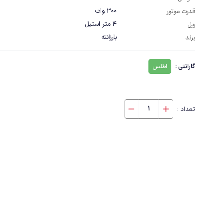
300 وات
قدرت موتور
4 متر استیل
ریل
بارزانته
برند
گارانتی :
اطلس
تعداد :