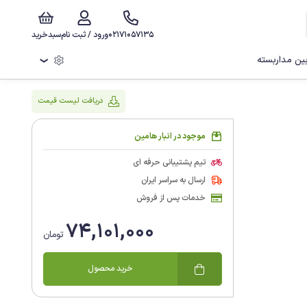
02171057135
ورود / ثبت نام
سبدخرید
ن مداربسته
❯
دریافت لیست قیمت
موجود در انبار هامین
تیم پشتیبانی حرفه ای
ارسال به سراسر ایران
خدمات پس از فروش
74,101,000
تومان
خرید محصول