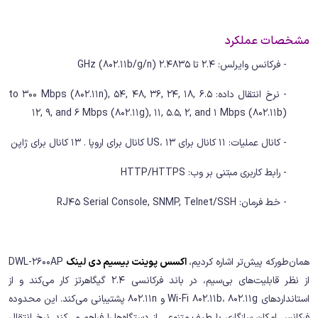
مشخصات عملکرد
- فرکانس وایرلس: 2.4 تا 2.4835 GHz (802.11b/g/n)
- نرخ انتقال داده: 6.5 to 300 Mbps (802.11n), 54, 48, 36, 24, 18,
12, 9, and 6 Mbps (802.11g), 11, 5.5, 2, and 1 Mbps (802.11b)
- کانال عملیات: 11 کانال برای US، 13 کانال برای اروپا . 13 کانال برای ژاپن
- رابط کاربری مبتنی بر وب: HTTP/HTTPS
- خط فرمان: RJ45 Serial Console, SNMP, Telnet/SSH
همان‌طورکه پیش‌تر اشاره کردیم،
اکسس پوینت بیسیم دی لینک
DWL-2600AP
از نظر قابلیت‌های بی‌سیم، در باند فرکانسی 2.4 گیگاهرتز کار می‌کند و از
استانداردهای Wi-Fi 802.11b، 802.11g و 802.11n پشتیبانی می‌کند. این محدوده
فرکانس امکان سازگاری با طیف متنوعی از دستگاه‌ها را فراهم می‌کند. نرخ انتقال