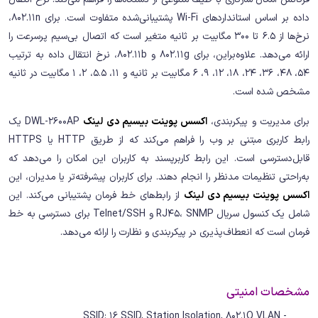
داده بر اساس استانداردهای Wi-Fi پشتیبانی‌شده متفاوت است. برای 802.11n،
نرخ‌ها از 6.5 تا 300 مگابیت بر ثانیه متغیر است که اتصال بی‌سیم پرسرعت را
ارائه می‌دهد. علاوه‌براین، برای 802.11g و 802.11b، نرخ انتقال داده به ترتیب
54، 48، 36، 24، 18، 12، 9، 6 مگابیت بر ثانیه و 11، 5.5، 2، 1 مگابیت در ثانیه
مشخص شده است.
برای مدیریت و پیکربندی،
اکسس پوینت بیسیم دی لینک
DWL-2600AP یک
رابط کاربری مبتنی بر وب را فراهم می‌کند که از طریق HTTP یا HTTPS
قابل‌دسترسی است. این رابط کاربرپسند به کاربران این امکان را می‌دهد که
به‌راحتی تنظیمات مدنظر را انجام دهند. برای کاربران پیشرفته‌تر یا مدیران، این
اکسس پوینت بیسیم دی لینک
از رابط‌های خط فرمان پشتیبانی می‌کند. این
شامل یک کنسول سریال RJ45، SNMP و Telnet/SSH برای دسترسی به خط
فرمان است که انعطاف‌پذیری در پیکربندی و نظارت را ارائه می‌دهد.
مشخصات امنیتی
- SSID: 16 SSID, Station Isolation, 802.1Q VLAN