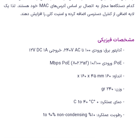
کدام دستگاه‌ها مجاز به اتصال بر اساس آدرس‌های MAC خود هستند. لذا یک
لایه اضافی از کنترل دسترسی اضافه کرده و امنیت کلی را افزایش دهند.
مشخصات فیزیکی
- آداپتور برق: ورودی 100 تا 240V AC، خروجی 12V DC 1A
- PoE: ورودی 10/100 Mbps PoE (802.3af)
- اندازه: 160 x 160 x 45 mm
- وزن: 240 gr
- دمای عملکرد: 0 °C to 40 °C
- رطوبت عملکرد: 10% to 90% non-condensing