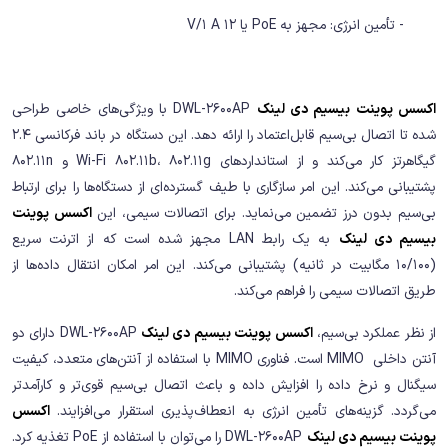
- تأمین انرژی: مجهز به PoE یا 12 V/1 A
اکسس پوینت بیسیم دی لینک
DWL-2600AP با ویژگی‌های خاصی طراحی
شده تا اتصال بی‌سیم قابل‌اعتماد را ارائه دهد. این دستگاه در باند فرکانسی 2.4
گیگاهرتز کار می‌کند و از استانداردهای Wi-Fi 802.11b، 802.11g و 802.11n
پشتیبانی می‌کند. این امر سازگاری با طیف گسترده‌ای از دستگاه‌ها را برای ارتباط
بی‌سیم بدون درز تضمین می‌نماید. برای اتصالات سیمی، این
اکسس پوینت
بیسیم دی لینک
به یک رابط LAN مجهز شده است که از اترنت سریع
(10/100 مگابیت در ثانیه) پشتیبانی می‌کند. این امر امکان انتقال داده‌ها از
طریق اتصالات سیمی را فراهم می‌کند.
از نظر عملکرد بی‌سیم،
اکسس پوینت بیسیم دی لینک
DWL-2600AP دارای دو
آنتن داخلی MIMO است. فناوری MIMO با استفاده از آنتن‌های متعدد، کیفیت
سیگنال و نرخ داده را افزایش داده و باعث اتصال بی‌سیم قوی‌تر و کارآمدتر
می‌گردد. گزینه‌های تأمین انرژی به انعطاف‌پذیری استقرار می‌افزایند.
اکسس
پوینت بیسیم دی لینک
DWL-2600AP را می‌توان با استفاده از PoE تغذیه کرد.