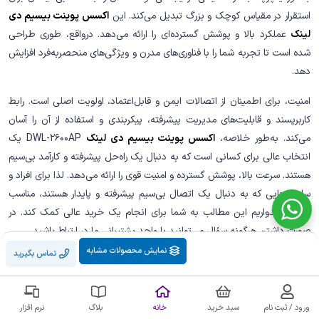
استقرار در مقیاس کوچک و بزرگ تبدیل می‌کند. این
اکسس پوینت بیسیم دی
لینک
عملکرد بالا و پوشش گسترده‌ای را ارائه می‌دهد. درواقع، طوری طراحی
شده است تا تجربه شما را با فناوری‌های مدرن و ویژگی‌های منحصربه‌فرد افزایش
دهد.
امنیت، برای اطمینان از اتصالات ایمن و قابل‌اعتماد، اولویت اصلی است. رابط
کاربرپسند و قابلیت‌های مدیریت پیشرفته، پیکربندی و استفاده از آن را آسان
می‌کند. به‌طور خلاصه،
اکسس پوینت بیسیم دی لینک
DWL-2600AP یک
انتخاب عالی برای کسانی است که به دنبال یک راه‌حل پیشرفته و کارآمد بی‌سیم
هستند. سرعت بالا، پوشش گسترده و امنیت قوی را ارائه می‌دهد. لذا برای افراد و
سازمان‌هایی که به دنبال یک اتصال بی‌سیم پیشرفته و پایدار هستند، مناسب
است. امیدواریم این مطالب به شما برای انجام یک خرید عالی کمک کند. در
صورت داشتن هرگونه سؤال می‌توانید با واحد پشتیبانی ما در ارتباط باشید.
نمایش محصولات مشابه
تماس بگیرید
تماس با پشتیبانی:
02171057135 ☎️
ورود / ثبت نام
سبد خرید
خانه
بلاگ
نرم افزار