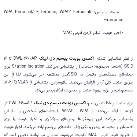
- امنیت وایرلس: WPA Personal/ Enterprise, WPA2 Personal/
Enterprise
- احراز هویت: فیلتر کردن آدرس MAC
از نظر شناسایی شبکه،
اکسس پوینت بیسیم دی لینک
DWL-2600AP تا 16
SSID (شناسه مجموعه خدمات) را پشتیبانی می‌کند. Station Isolation برای
جداسازی دستگاه‌های متصل به SSID‌های مختلف اجرا می‌شود. لذا از این
طریق امنیت کلی آن را افزایش می‌دهد. علاوه‌براین، پشتیبانی از 802.1Q VLAN،
تقسیم‌بندی را برای بهبود امنیت و مدیریت امکان‌پذیر می‌کند.
برای امنیت ارتباطات بی‌سیم،
اکسس پوینت بیسیم دی لینک
DWL-2600AP دو
گزینه را ارائه می‌دهد. از WPA و WPA2 با حالت‌های شخصی و سازمانی
پشتیبانی می‌کند. این پروتکل‌ها روش‌های رمزگذاری و احراز هویت را برای
اطمینان از محرمانه بودن و یکپارچگی داده‌های بی‌سیم ارائه می‌کنند. احراز هویت
از طریق فیلتر آدرس MAC تقویت می‌شود. مدیران می‌توانند تعیین کنند که