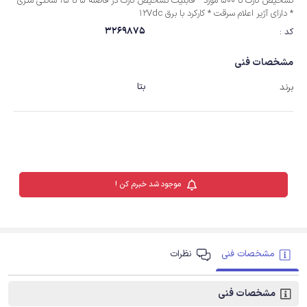
تشخیص کارت تا 500 مورد * قابلیت تشخیص کارت در فاصله 5 تا 15 سانتی متری
* دارای آژیر اعلام سرقت * کارکرد با برق 12Vdc
3269875
کد :
مشخصات فنی
بتا
برند
موجود شد خبرم کن !
مشخصات فنی
نظرات
مشخصات فنی