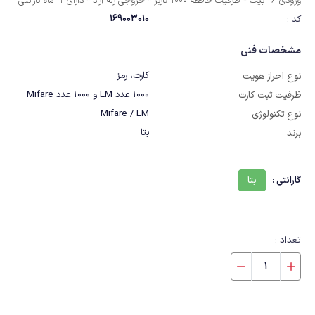
ورودی 26 بیت * ظرفیت حافظه 1000 کاربر * خروجی رله آزاد * دارای 12 ماه گارانتی
169003010
کد :
مشخصات فنی
کارت، رمز
نوع احراز هویت
1000 عدد EM و 1000 عدد Mifare
ظرفیت ثبت کارت
Mifare / EM
نوع تکنولوژی
بتا
برند
گارانتی :
بتا
تعداد :