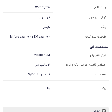
12VDC / 2A
ولتاژ کاری
کارت، رمز
نوع احراز هویت
طوسی
رنگ
ظرفیت ثبت کارت
1000 عدد EM و 1000 عدد Mifare
مشخصات فنی
Mifare / EM
نوع تکنولوژی
3 سانتی متر
حداکثر فاصله خواندن تگ و کارت
تعداد رله
1 رله با ولتاژ 12V/DC
برند
بتا
نظرات