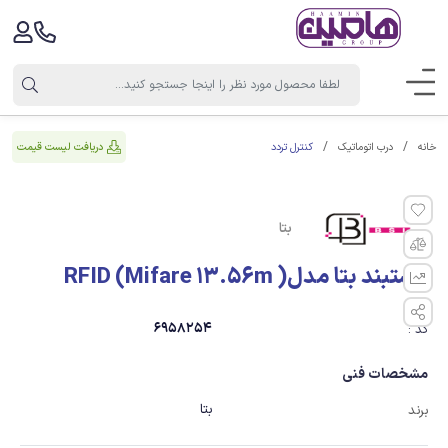
کنترل تردد
دریافت لیست قیمت
خانه
درب اتوماتیک
بتا
دستبند بتا مدل( RFID (Mifare 13.56m
6958254
کد :
مشخصات فنی
بتا
برند