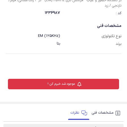
در دستگاه حضور و غیاب * فرکانس کاری EM(125KHz) * در 4 رنگ مشکی/ قرمز/
نارنجی / زرد
1236987
کد :
مشخصات فنی
EM (125KHz)
نوع تکنولوژی
بتا
برند
موجود شد خبرم کن !
مشخصات فنی
نظرات