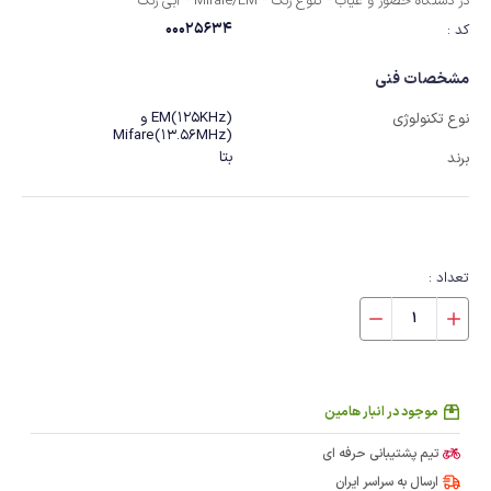
در دستگاه حضور و غیاب * تنوع رنگ * Mifare/EM * آبی رنگ
00025634
کد :
مشخصات فنی
(125KHz)EM و
نوع تکنولوژی
(13.56MHz)Mifare
بتا
برند
تعداد :
موجود در انبار هامین
تیم پشتیبانی حرفه ای
ارسال به سراسر ایران