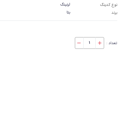
لرنینگ
نوع کدینگ
بتا
برند
تعداد :