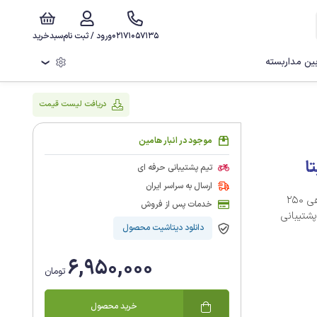
02171057135
ورود / ثبت نام
سبدخرید
ن مداربسته
❯
دریافت لیست قیمت
موجود در انبار هامین
ا
تیم پشتیبانی حرفه ای
ارسال به سراسر ایران
مرکز کنترل کرکره برقی فول ساید - سیم کارتی بتا علاوه بر قابلیت کد دهی 250
خدمات پس از فروش
‏2016 از دو زبان نیز پشتیبانی
دانلود دیتاشیت محصول
6,950,000
تومان
خرید محصول