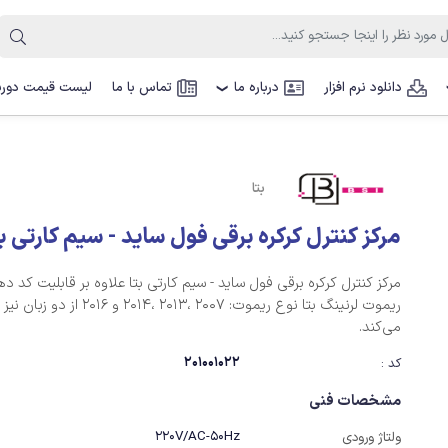
دانلود نرم افزار
درباره ما
تماس با ما
لیست قیمت دوربی
❯
بتا
مرکز کنترل کرکره برقی فول ساید - سیم کارتی بت
ریموت لرنینگ بتا نوع ریموت: 2007 ،2013 ،2014 و ‏
می‌کند.‏‎ ‎
201001022
کد :
مشخصات فنی
220V/AC-50Hz
ولتاژ ورودی