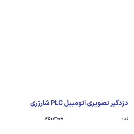
دزدگیر تصویری اتومبیل PLC شارژری
165003008
کد :