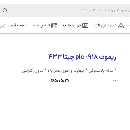
دانلود نرم افزار
درباره ما
تماس با ما
لیست قیمت دوربی
❯
ریموت 918- plc چیتا 433
* بدنه پلاستیکی * کیفیت و طول عمر بالا * بدون گارانتی
165005027
کد :