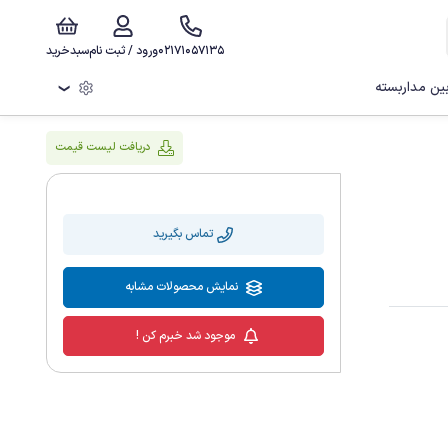
02171057135
ورود / ثبت نام
سبدخرید
ن مداربسته
❯
دریافت لیست قیمت
تماس بگیرید
نمایش محصولات مشابه
موجود شد خبرم کن !