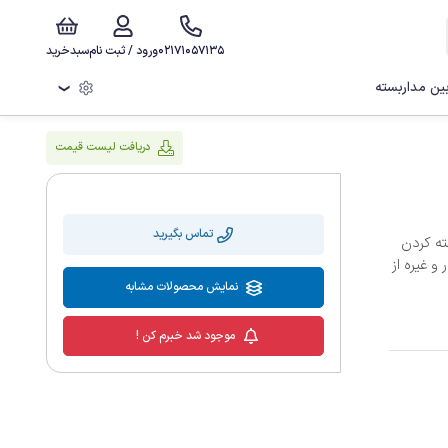
02171057135
ورود / ثبت نام
سبدخرید
ن مداربسته
❯
دریافت لیست قیمت
تماس بگیرید
ز و بسته کردن
 غیره از
نمایش محصولات مشابه
موجود شد خبرم کن !