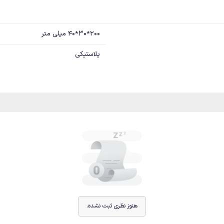
200*30*40 میلی متر
پلاستیکی
هنوز نظری ثبت نشده.