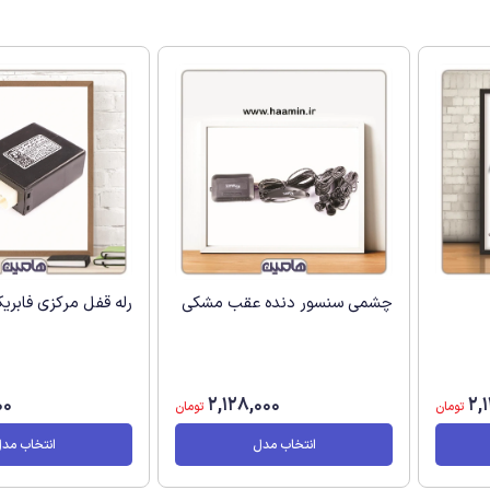
چشمی سنسور دنده عقب مشکی
رله قفل مرکزی فابریک 111 و 
00
2,128,000
2,
تومان
تومان
انتخاب مدل
انتخاب مد