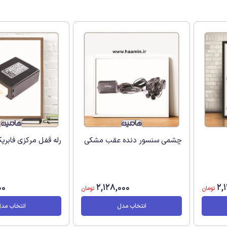
چشمی سنسور دنده عقب مشکی
رله قفل مرکزی فابریک 111 و 
00
2,128,000
2,
تومان
تومان
انتخاب مدل
انتخاب مد