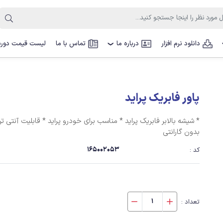
دانلود نرم افزار
درباره ما
تماس با ما
لیست قیمت دوربی
❯
پاور فابریک پراید
بدون گارانتی
165002053
کد :
تعداد :