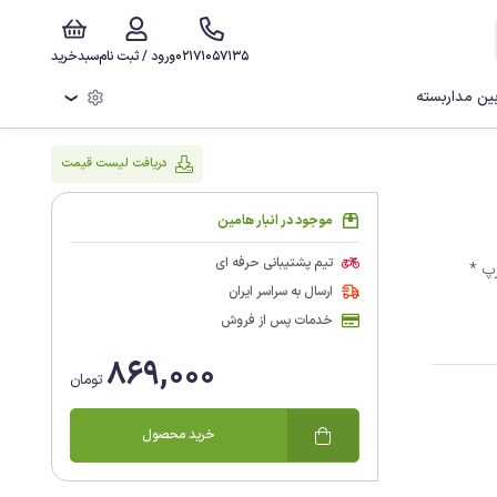
02171057135
ورود / ثبت نام
سبدخرید
ن مداربسته
❯
دریافت لیست قیمت
موجود در انبار هامین
تیم پشتیبانی حرفه ای
* شیشه بالابر فابریک پراید * مناسب برای خودرو پراید * قابلیت آنتی ترپ *
ارسال به سراسر ایران
خدمات پس از فروش
869,000
تومان
خرید محصول