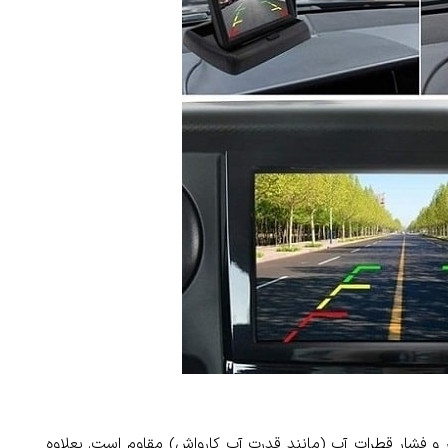
ار و فشار قطرات آب (مانند قدرت آب کارواش) مقاوم است. بعلاوه