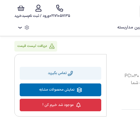
02171057135
ورود / ثبت نام
سبدخرید
ن مداربسته
❯
دریافت لیست قیمت
تماس بگیرید
دید در شب، با 8 عدد ‏LED، سنسور تصویر ‏PC1030 1/4
رو به شما
نمایش محصولات مشابه
موجود شد خبرم کن !