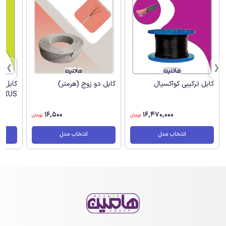
کابل ترکیبی کواکسیال
کابل دو زوج (هرمتر)
کابل ت
EXUS
16,500
16,470,000
تومان
تومان
انتخاب مدل
انتخاب مدل