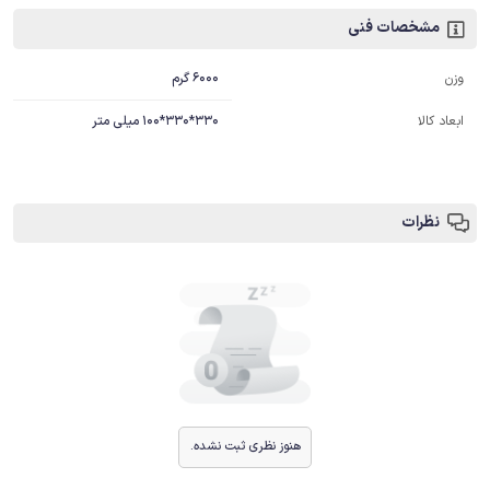
مشخصات فنی
6000 گرم
وزن
ابعاد کالا
330*330*100 میلی متر
نظرات
هنوز نظری ثبت نشده.