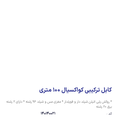
کابل ترکیبی کواکسیال 100 متری
* روکش پلی اتیلن شیلد دار و فویلدار * مغزی مس و شیلد 96 رشته * دارای 2 رشته
برق 20 رشته
140140021
کد :