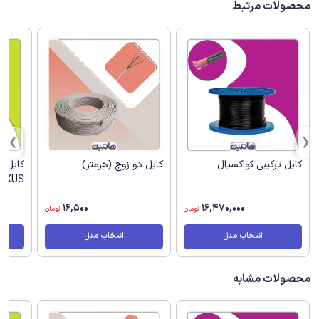
محصولات مرتبط
کابل ترکیبی کواکسیال
کابل دو زوج (هرمتر)
کابل ت
EXUS
16,500
16,470,000
تومان
تومان
انتخاب مدل
انتخاب مدل
محصولات مشابه