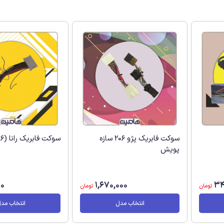
سوکت فابریک پژو 206 سازه
سوکت فابریک رانا (206 جدید)
پویش
00
1,670,000
34
تومان
تومان
انتخاب مدل
انتخاب مد