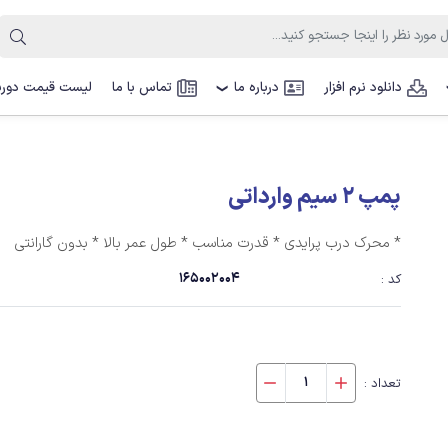
دانلود نرم افزار
درباره ما
تماس با ما
لیست قیمت دوربی
❯
پمپ 2 سیم وارداتی
* محرک درب پرایدی * قدرت مناسب * طول عمر بالا * بدون گارانتی
165002004
کد :
تعداد :