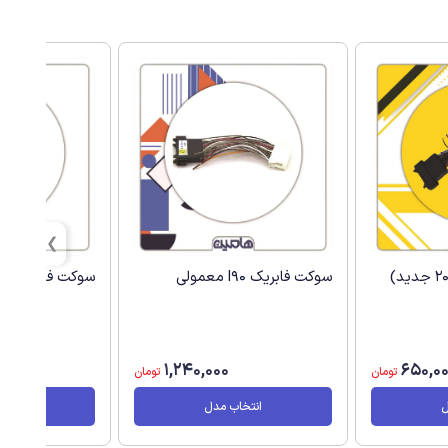
سوکت فابریک l90 معمولی
سوکت فابریک دزد
1,240,000
650,0
تومان
تومان
ل
انتخاب مدل
انتخا