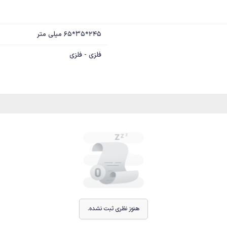
245*35*65 میلی متر
فلزی - فلزی
هنوز نظری ثبت نشده.