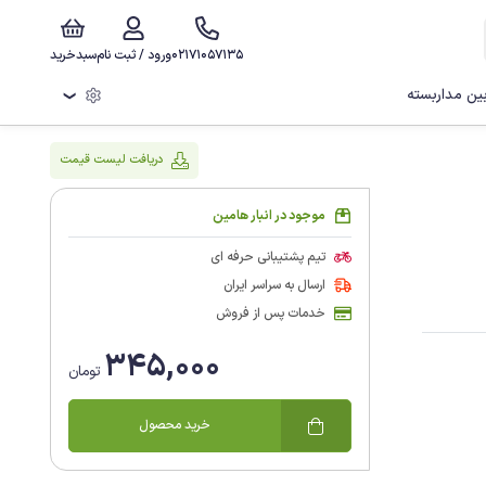
02171057135
ورود / ثبت نام
سبدخرید
ن مداربسته
❯
دریافت لیست قیمت
موجود در انبار هامین
تیم پشتیبانی حرفه ای
ارسال به سراسر ایران
خدمات پس از فروش
345,000
تومان
خرید محصول