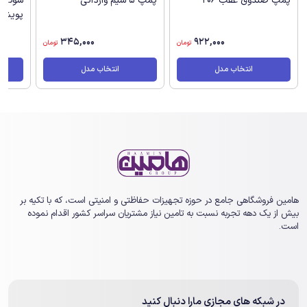
پمپ صندوق عقب 206
پمپ 5 سیم وارداتی
پویش
345,000
922,000
تومان
تومان
انتخاب مدل
انتخاب مدل
هامین فروشگاهی جامع در حوزه تجهیزات حفاظتی و امنیتی است، که با تکیه بر
بیش از یک ‏دهه تجربه نسبت به تامین نیاز مشتریان سراسر کشور اقدام نموده
است.
در شبکه های مجازی مارا دنبال کنید