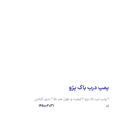
پمپ درب باک پژو
* پمپ درب باک پژو * کیفیت و طول عمر بالا * بدون گارانتی
165002031
کد :