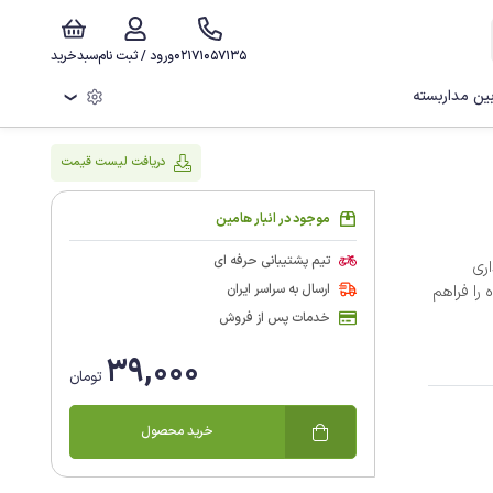
02171057135
ورود / ثبت نام
سبدخرید
ن مداربسته
❯
دریافت لیست قیمت
موجود در انبار هامین
تیم پشتیبانی حرفه ای
اری
ارسال به سراسر ایران
 را فراهم
خدمات پس از فروش
39,000
تومان
خرید محصول