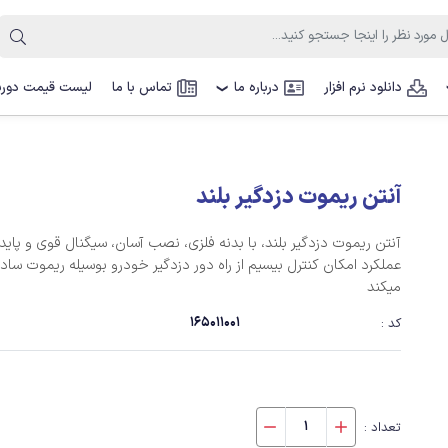
دانلود نرم افزار
درباره ما
تماس با ما
لیست قیمت دوربی
❯
آنتن ریموت دزدگیر بلند
آنتن ریموت دزدگیر بلند، با بدنه فلزی، نصب آسان، سیگنال قوی و پاید
عملکرد امکان کنترل بیسیم از راه دور دزدگیر خودرو بوسیله ریموت ساده
میکند
165011001
کد :
تعداد :