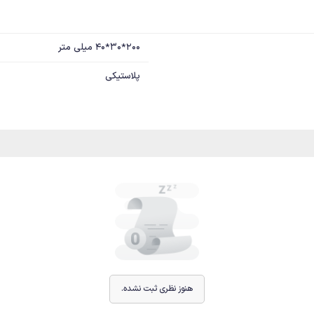
200*30*40 میلی متر
پلاستیکی
هنوز نظری ثبت نشده.