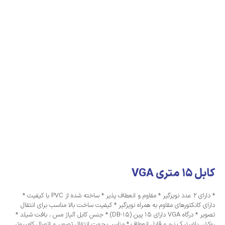
کابل 15 متری VGA
* دارای 2 عدد نویزگیر * مقاوم و انعطاف پذیر * ساخته شده از PVC با کیفیت *
دارای کانکتورهای مقاوم به همراه نویزگیر * کیفیت ساخت بالا مناسب برای انتقال
تصویر * درگاه‌ VGA دارای 15 پین (DB-15) * جنس کابل ‏‏آلیاژ مس ، بافت شیلد *
روکش پلاستیک نرم و قابل انعطاف * مناسب جهت انتقال تصویر و اتصال کامپیوتر