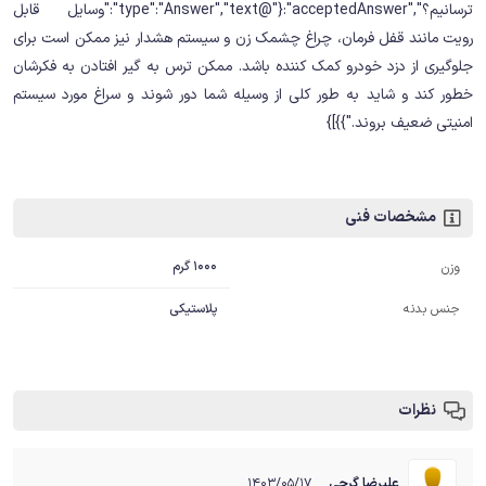
ترسانیم؟","acceptedAnswer":{"@type":"Answer","text":"وسایل قابل
رویت مانند قفل فرمان، چراغ چشمک زن و سیستم هشدار نیز ممکن است برای
جلوگیری از دزد خودرو کمک کننده ‏باشد. ممکن ترس به گیر افتادن به فکرشان
خطور کند و شاید به طور کلی از وسیله شما دور شوند و سراغ مورد سیستم
امنیتی ‏ضعیف بروند.‏"}}]}
مشخصات فنی
1000 گرم
وزن
جنس بدنه
پلاستیکی
نظرات
علیرضا گرجی
۱۴۰۳/۰۵/۱۷