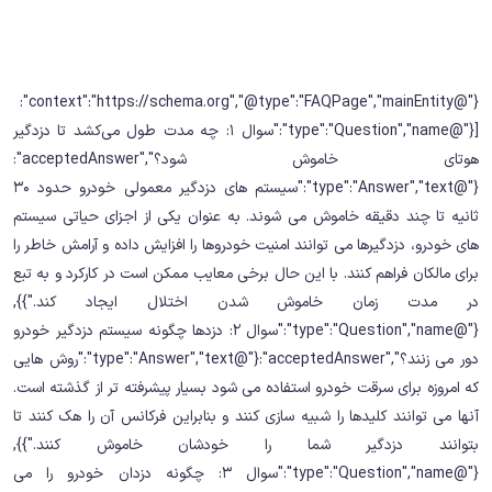
{"@context":"https://schema.org","@type":"FAQPage","mainEntity":
[{"@type":"Question","name":"سوال 1: چه مدت طول می‌کشد تا دزدگیر
هوتای خاموش شود؟","acceptedAnswer":
{"@type":"Answer","text":"سیستم های دزدگیر معمولی خودرو حدود 30
ثانیه تا چند دقیقه خاموش می شوند. به عنوان یکی از اجزای حیاتی سیستم
های ‏خودرو، دزدگیرها می توانند امنیت خودروها را افزایش داده و آرامش خاطر را
برای مالکان فراهم کنند. با این حال برخی معایب ‏ممکن است در کارکرد و به تبع
در مدت زمان خاموش شدن اختلال ایجاد کند.‏"}},
{"@type":"Question","name":"سوال 2: دزدها چگونه سیستم دزدگیر خودرو
دور می زنند؟","acceptedAnswer":{"@type":"Answer","text":"روش هایی
که امروزه برای سرقت خودرو استفاده می شود بسیار پیشرفته تر از گذشته است.
آنها می توانند کلیدها را شبیه سازی ‏کنند و بنابراین فرکانس آن را هک کنند تا
بتوانند دزدگیر شما را خودشان خاموش کنند.‏"}},
{"@type":"Question","name":"سوال 3: چگونه دزدان خودرو را می