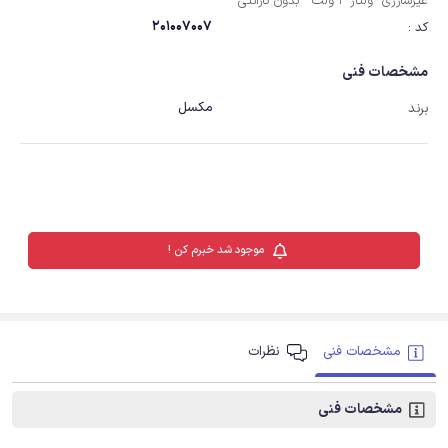
غیرشارژی *ولتاژ 3 ولت * بدون گارانتی
201007007
کد :
مشخصات فنی
مکسل
برند
موجود شد خبرم کن !
مشخصات فنی
نظرات
مشخصات فنی