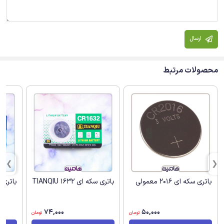
ارسال
محصولات مرتبط
باتری سکه ای 2016 معمولی
باتری سکه ای TIANQIU 1632
باتری سک
74,000
50,000
تومان
تومان