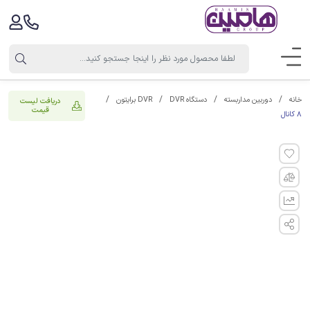
خانه
دوربین مداربسته
دستگاه DVR
DVR برایتون
دریافت لیست
قیمت
8 کانال