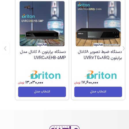
دستگاه ضبط تصویر 8کانال
دستگاه برایتون 8 کانال مدل
برایتون UVR7TG08RQ
UVRC08EHB-5MP
13,030,000
17,600,000
تومان
تومان
انتخاب مدل
انتخاب مدل