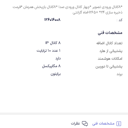
*8کانال ورودی تصویر *چهار کانال ورودی صدا *8کانال بازپخش همزمان *فرمت
ذخیره سازی H265+ *24ماه گارانتی
126016008
کد :
مشخصات فنی
8 کانال IP
تعداد کانال اضافه
1 عدد 10 ترابایت
پشتیبانی از هارد
دارد
امکانات هوشمند
8 مگاپیکسل
پشتیبانی تا دوربین
برایتون
برند
مشخصات فنی
نظرات