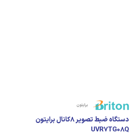
برایتون
دستگاه ضبط تصویر 8کانال برایتون
UVR7TG08Q