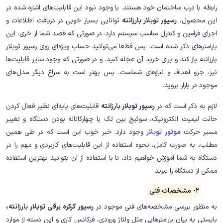
رابطه با درب ساختمان خود هستند. با وجود نبود این قابلیت‌های اشاره شده در
این محصول،
رسیور توبلار بارزانته
توانایی بسیار خوبی در دریافت اطلاعات و
اجرای فرامین و کنترل مناسب سیستم دارد. در صورتی که قصد شما از خری، این
پارامترهای ذکر شده است، پس قطعا می‌توانید حساب ویژه‌ای روی رسیور توبلار
بارزانته باز کند و برای خرید آن عجله کنید. و در صورتی که وجود سایر قابلیت‌ها
نیز، جزو اهداف و نیازهای شماست، پس بهتر است به سراغ دیگر مدل‌های
موجود در بازار بروید.
لازم به ذکر است که در
رسیور توبلار بارزانته
قابلیت‌های پایه‌ای نظیر فعال کردن
حالت لیمیت الکترونیک، سوئیچ بین تک یا چهارکاناله بودن دستگاه و تغییر
مسیر حرکت
موتور توبلار
وجود دارد. خبر خوب این است که در طی همین
مطلب، به صورت کامل، نحوه استفاده از این قابلیت‌های کاربردی و مهم را در
دستگاه به شما آموزش خواهیم داد، تا با استفاده از آن بتوانید بهترین استفاده
ممکن از دستگاه را ببرید.
2- مشخصات فنی
به منظور بررسی مشخصه‌های فنی موجود در
رسیور کرکره برقی توبلار بارزانته،
بایستی به بیان پارامتر‌هایی مثل ولتاژ ورودی، فرکانس کاری و این دسته از موارد