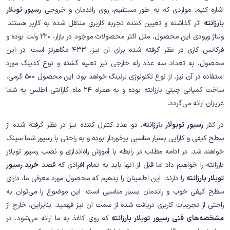
اشاره کنیم. مواردی که به طور مستقیم، روی راندمان و خروجی
رسیور توبلار
بارزانته
اثر گذاشته و تعیین کننده تجربه کاربری منتقل شده به کاربر هستند.
ولتاژ ورودی این محصول، مثل اکثر محصولات موجود در بازار، 220 ولت بوده و
فرکانس کاری در نظر گرفته شده برای آن نیز، 433 مگاهرتز است. در این
محصول، به تعداد سه عدد رله خارجی نیز تعبیه گشته و نوع کدینگ مورد
استفاده در آن نیز، از نوع تکنولوژی لرنینگ خواهد بود. این محصول 500 گرمی،
ساخت کمپانی چینی بارزانته بوده و به همراه 24 ماه گارانتی اطلس به شما
عزیزان ارائه می‌گردد.
در کنار
رسیور توبولار بارزانته
، دو عدد کنترل کننده نیز در نظر گرفته شده از
سطح کیفی و کارایی بسیار مناسبی برخوردار بوده و به راحتی با رسیور شما سینک
خواهند شد. در ادامه مطلب در رابطه با آموزش راه‌اندازی و نصب رسیور توبلار
بارزانته را خواهیم داد اما قبل از آنها باید به تمام افرادی که قصد
خرید رسیور
توبلار بارزانته
را دارند، این اطمینان را بدهیم که محصول مورد معرفی ما، دارای
سطح کیفی خوب و راندمان بسیار مناسبی است. این موضوع را می‌توان به
راحتی از تجربیات کاربری دریافت شده از سمت آن نیز فهمید. بنابراین، خارج از
مشخصه‌های فنی رسیور توبلار بارزانته
که روی کاغذ به ما ارائه می‌شود، در