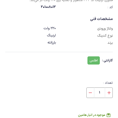
فناوری لرنینگ کد 433 مگاهرتز و تغذیه برق 220 ولت کار می‌کند.
201008012
کد :
مشخصات فنی
220 ولت
ولتاژ ورودی
لرنینگ
نوع کدینگ
بارزانته
برند
گارانتی :
اطلس
تعداد :
موجود در انبار هامین