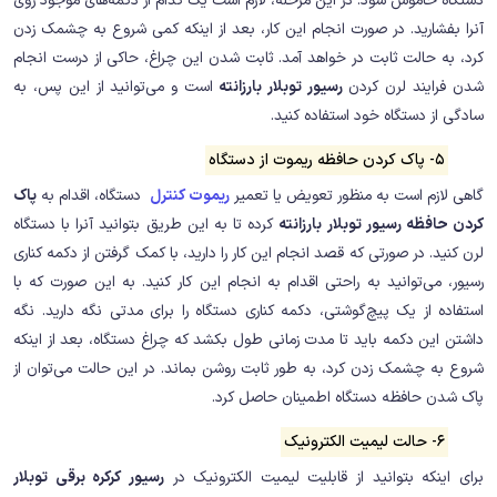
دستگاه خاموش شود. در این مرحله، لازم است یک کدام از دکمه‌های موجود روی
آنرا بفشارید. در صورت انجام این کار، بعد از اینکه کمی شروع به چشمک زدن
کرد، به حالت ثابت در خواهد آمد. ثابت شدن این چراغ، حاکی از درست انجام
شدن فرایند لرن کردن
رسیور توبلار بارزانته
است و می‌توانید از این پس، به
سادگی از دستگاه خود استفاده کنید.
5- پاک کردن حافظه ریموت از دستگاه
گاهی لازم است به منظور تعویض یا تعمیر
ریموت کنترل
دستگاه، اقدام به
پاک
کردن حافظه رسیور توبلار بارزانته
کرده تا به این طریق بتوانید آنرا با دستگاه
لرن کنید. در صورتی که قصد انجام این کار را دارید، با کمک گرفتن از دکمه کناری
رسیور، می‌توانید به راحتی اقدام به انجام این کار کنید. به این صورت که با
استفاده از یک پیچ‌گوشتی، دکمه کناری دستگاه را برای مدتی نگه دارید. نگه
داشتن این دکمه باید تا مدت زمانی طول بکشد که چراغ دستگاه، بعد از اینکه
شروع به چشمک زدن کرد، به طور ثابت روشن بماند. در این حالت می‌توان از
پاک شدن حافظه دستگاه اطمینان حاصل کرد.
6- حالت لیمیت الکترونیک
برای اینکه بتوانید از قابلیت لیمیت الکترونیک در
رسیور کرکره برقی توبلار