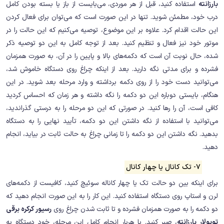
بارزانته
استفاده کنید، قبل از هر موردی، می‌بایست از باز یا بسته بودن کامل
درب خود، مطمئن شوید. تنها در این صورت است که می‌توان برای فعال کردن
این حالت اقدام کرد. علاوه بر این موضوع، توصیه می‌کنیم که این حالت را در
موتور خود نیز فعال و تنظیم کنید. بعد از توجه کامل به این دو توصیه ذکر
شده، حال نوبت آن است که دکمه‌های بالا و پایین را در آن، به صورت همزمان
فشرده و برای مدتی نگه دارید. بعد از اینکه چراغ روی دستگاه خاموش شد،
می‌توانید دست خود را از روی دکمه برداشته و وارد مرحله بعد شوید. در این
هنگام، بایستی دوباره این دو دکمه را نگه داشته و هر زمان که احساس کردید
کافی است، آن را رها کنید. در صورتی که این دو مرحله را به درستی گذراندید،
می‌توانید با استفاده از نگه داشتن این دو دکمه، تأیید نهایی را به دستگاه
بدهید. نگه داشتن این دو دکمه را تا زمانی چراغ به حالت ثابت در بیاید، انجام
دهید.
7- تک کانال یا چهار کانال
برای اینکه بین دو حالت تک یا چهار کاناله سوئیچ کنید، کافیست از دکمه‌های
لرن و استاپ روی دستگاه استفاده کنید. این کار را به این صورت انجام دهید که
دو دکمه را به صورت همزمان فشرده و تا ثابت شدن چراغ روی
رسیور کرکره برقی
توبولار بارزانته
، صبر کنید. با هربار انجام کامل این مرحله، خود دستگاه به