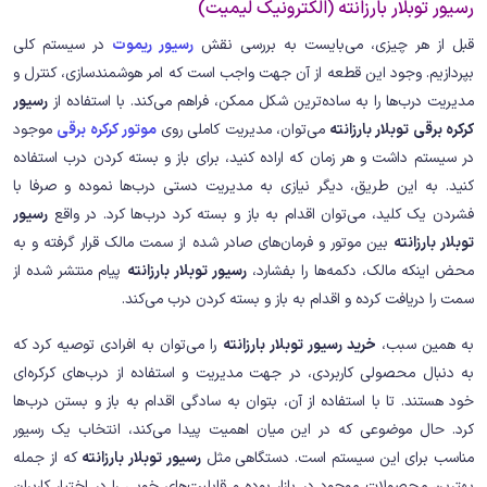
رسیور توبلار بارزانته (الکترونیک لیمیت)
قبل از هر چیزی، می‌بایست به بررسی نقش
رسیور ریموت
در سیستم کلی
بپردازیم. وجود این قطعه از آن جهت واجب است که امر هوشمندسازی، کنترل و
مدیریت درب‌ها را به ساده‌ترین شکل ممکن، فراهم می‌کند. با استفاده از
رسیور
کرکره برقی توبلار بارزانته
می‌توان، مدیریت کاملی روی
موتور کرکره برقی
موجود
در سیستم داشت و هر زمان که اراده کنید، برای باز و بسته کردن درب استفاده
کنید. به این طریق، دیگر نیازی به مدیریت دستی درب‌ها نموده و صرفا با
فشردن یک کلید، می‌توان اقدام به باز و بسته کرد درب‌ها کرد. در واقع
رسیور
توبلار بارزانته
بین موتور و فرمان‌های صادر شده از سمت مالک قرار گرفته و به
محض اینکه مالک، دکمه‌ها را بفشارد،
رسیور توبلار بارزانته
پیام منتشر شده از
سمت را دریافت کرده و اقدام به باز و بسته کردن درب می‌کند.
به همین سبب،
خرید رسیور توبلار بارزانته
را می‌توان به افرادی توصیه کرد که
به دنبال محصولی کاربردی، در جهت مدیریت و استفاده از درب‌های کرکره‌ای
خود هستند. تا با استفاده از آن، بتوان به سادگی اقدام به باز و بستن درب‌ها
کرد. حال موضوعی که در این میان اهمیت پیدا می‌کند، انتخاب یک رسیور
مناسب برای این سیستم است. دستگاهی مثل
رسیور توبلار بارزانته
که از جمله
بهترین محصولات موجود در بازار بوده و قابلیت‌های خوبی را در اختیار کاربران