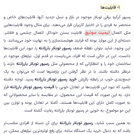
1- قابلیت‌ها
رسیور کرکره برقی توبلار موجود در بازار و نسل جدید آنها، قابلیت‌های خاص و
منحصر به فردی را در اختیار کاربران قرار می‌دهند. برای مثال وجود قابلیت‌هایی
مثل اتصال
لیمیت سوئیچ
، قابلیت بستن خودکار، اتصال چشمی و فلاشر،
دسته‌ای از این موارد بوده که فرایند هوشمندسازی را به نهایت خود می‌رسانند. با
این وجود، شاید بتوان نقطه ضعف
رسیور توبلار بارزانته
را، نبود این قابلیت‌ها
دانست. این در حالی است که افراد، می‌بایست در قدم اول، نیازهای موجود در
ساختمان خود را و انتظاراتی که از محصولی مثل
رسیور توبلار بارزانته
دارند را
درنظر داشته باشند. با در نظر گرفتن این پارامترها است که می‌توان به یک
جمع‌بندی خوب در رابطه باارزش
خرید رسیور توبلار بارزانته
رسید. توجه داشته
باشید که نبود این قابلیت‌ها در تعادل خوبی با
قیمت رسیور توبلار بارزانته
قرار
دارد. به این صورت که قیمت این محصول، در مقایسه با سایر محصولاتی که
به صورت کامل دارای این قابلیت‌ها هستند، کاملا در تعادل بوده و توازن بین
این دو موضوع، به خوبی در رسیور توبلار بارزانته رعایت گشته است.
به همین سبب شاید،
رسیور توبلار بارزانته
برای آن دسته از افرادی مناسب‌تر
باشد که به دنبال خرید یک دستگاه ساده، برای رفع اولیه‌ترین نیازهای ممکن، در