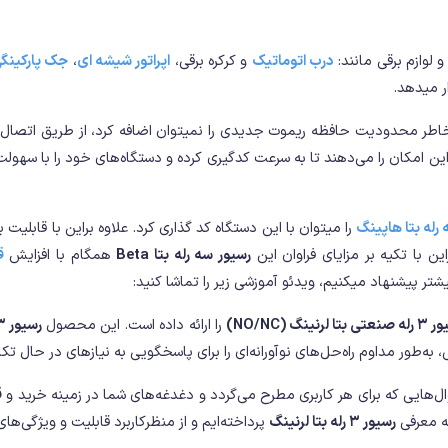
 لوازم برقی مانند:
درب اتوماتیک
و کرکره برقی،
اپراتور شیشه ای
،
جک پارکینگ
ا بخاطر محدودیت حافظه ریموت جدیدی را نمیتوان اضافه کرد، از طریق اتصال
ین امکان را می‌دهند تا به سرعت کدگیری کرده و دستگاه‌های خود را با سهولت 
رله بتا هاپینگ
رسیور سه رله بتا Beta
همگام با افزایش
ق
تر پیشنهاد میکنیم، ویدئو آموزشی زیر را تماشا کنید:
 بتا لرنینگ (NO/NC)
را ارائه داده است. این محصول
رسیور 3 رله بتا
 به‌طور مداوم راه‌حل‌های نوآورانه‌ای را برای پاسخگویی به نیازهای در حال ت
هایی که برای هر کاربری مطرح می‌گردد و دغدغه‌های شما در زمینه خرید و
ق
به معرفی
رسیور 3 رله بتا لرنینگ
پرداخته‌ایم و از منظرکاربرد قابلیت و ویژگی‌های