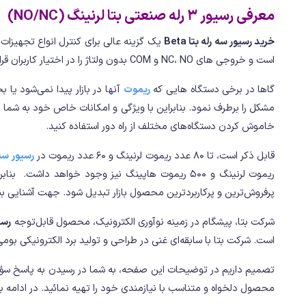
معرفی رسیور 3 رله صنعتی بتا لرنینگ (NO/NC)
خرید رسیور سه رله بتا Beta
یک گزینه عالی برای کنترل انواع تجهیزات و
است و خروجی های NC، NO و COM بدون ولتاژ را در اختیار کاربران قرار میدهد.
گاها در برخی دستگاه هایی که
ریموت
آنها در بازار پیدا نمی‌شود ی
مشکل را برطرف نمود. بنابراین با ویژگی‌ و امکانات خاص خود به شما ا
خاموش کردن دستگاه‌های مختلف از راه دور استفاده کنید.
قابل ذکر است، تا 80 عدد ریموت لرنینگ و 60 عدد ریموت در
رسیور سه 
ریموت لرنینگ و 500 ریموت هاپینگ نیز وجود خواهد داشت. بنابراین با تکیه بر مزایای فراوان این
پرفروش‌ترین و پرکاربردترین محصول بازار تبدیل شود. جهت آشنایی بیش
شرکت بتا، پیشگام در زمینه نوآوری الکترونیک، محصول قابل‌توجه
رسیور 3 رله صنعتی
است. شرکت بتا با سابقه‌ای غنی در طراحی و تولید برد الکترونیکی بومی،
تصمیم داریم در توضیحات این صفحه، به شما در رسیدن به پاسخ سؤال‌
محصول دلخواه و متناسب با نیازمندی خود را تهیه نمائید. در ادامه 