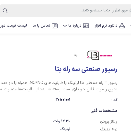
دانلود نرم افزار
درباره ما
تماس با ما
لیست قیمت دوربی
❯
بتا
رسیور صنعتی سه رله بتا
رسیور 3 رله صنعتی بتا لرنینگ با قابلیت‌های ‏O/NC
بدون ریموت قابل خریداری است. بسته به انتخاب، قیمت‌ها متفاوت ا
201001001
کد :
مشخصات فنی
12-30 ولت
ولتاژ ورودی
لرنینگ
نوع کدینگ