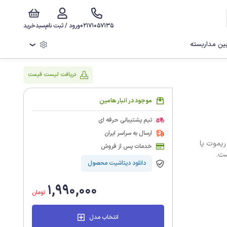
02171057135
ورود / ثبت نام
سبدخرید
ن مداربسته
❯
دریافت لیست قیمت
موجود در انبار هامین
تیم پشتیبانی حرفه ای
ارسال به سراسر ایران
N، همراه با دو عدد ریموت یا
خدمات پس از فروش
ست.
دانلود دیتاشیت محصول
1,990,000
تومان
انتخاب مدل