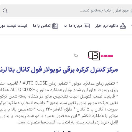
دانلود نرم افزار
درباره ما
تماس با ما
لیست قیمت دوربی
❯
بتا
مرکز کنترل کرکره برقی توبولار فول کانال بتا لر
* تنظیم زمان عملکرد موتور * تنظیم زمان OSE
ریزی ریموت های لرن شده ،زم
تغییر حرکت موتور بدون تغییر سیم بندی * قابلیت انتخاب عم
صورت 1 کانال یا 5 کانال * دارای فلاشر 220 ولت * تشخیص
موتور با عملکرد فلاشر * این محصول همراه با دو عدد ریموت یا ب
قابل خریداری است. بسته به انتخاب، قیمت‌ها متفاوت است.