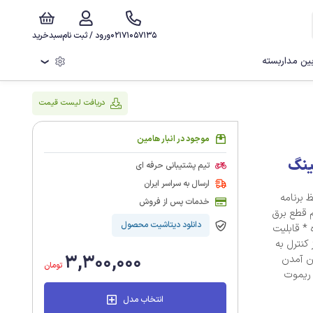
02171057135
ورود / ثبت نام
سبدخرید
ن مداربسته
❯
دریافت لیست قیمت
موجود در انبار هامین
نینگ
تیم پشتیبانی حرفه ای
ارسال به سراسر ایران
AUTO CL * قابلیت حفظ برنامه
خدمات پس از فروش
ان عملکرد موتور و AUTO CLOSE هنگام قطع برق
دانلود دیتاشیت محصول
* قابلیت نصب فتوسل جهت تشخیص مانع در هنگام بسته شدن کرکره * قابلیت
لکرد مرکز کنترل به
3,300,000
 بالا یا پایین آمدن
تومان
دون ریموت
انتخاب مدل