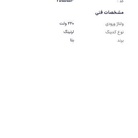
201001003
کد :
مشخصات فنی
220 ولت
ولتاژ ورودی
لرنینگ
نوع کدینگ
بتا
برند